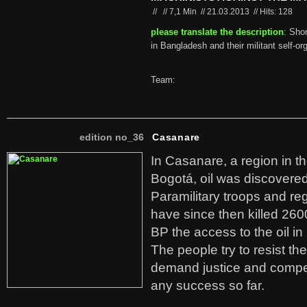
//
//
7,1 Min
//
21.03.2013
//
Hits: 128
please translate the description
: Sho
in Bangladesh and their militant self-o
Team:
edition no_36
Casanare
In Casanare, a region in t
Bogotá, oil was discovered 
Paramilitary troops and re
have since then killed 260
BP the access to the oil in
The people try to resist th
demand justice and compe
any success so far.