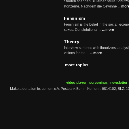
Staaten spannen Billiarden teure Schutz
Konzerne. Nachdem die Gewinne ...
mor
Feminism
Feminism is the belief in the social, econo
sexes. Constotutional ...
... more
Theory
Interview serieses with theorizers, analysi
visions for the ...
... more
more topics ...
video-player
|
screenings
|
newsletter
Make a donation to: content e.V. Postbank Berlin, Kontonr.: 6814102, 