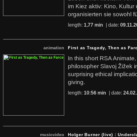
im Kiez aktiv: Kino, Kultu
organisierten sie sowohl f
length:
1,77 min
| date:
09.11.2
animation
First as Tragedy, Then as Far
In this short RSA Animate
philosopher Slavoj Žižek i
surprising ethical implicati
giving.
length:
10:56 min
| date:
24.02
musicvideo
Holger Burner (live) : Undercl