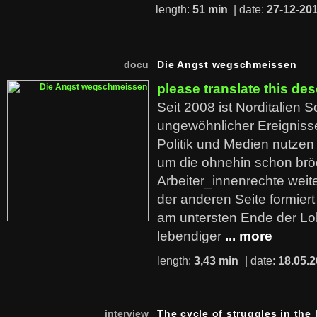
length:
51 min
| date:
27-12-20
docu
Die Angst wegschmeissen
please translate this des
Seit 2008 ist Norditalien 
ungewöhnlicher Ereigniss
Politik und Medien nutzen
um die ohnehin schon br
Arbeiter_innenrechte weit
der anderen Seite formier
am untersten Ende der Lo
lebendiger
... more
length:
3,43 min
| date:
18.05.
interview
The cycle of struggles in the l