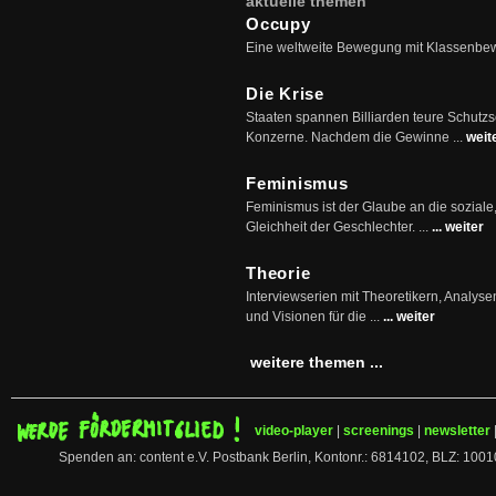
aktuelle themen
Occupy
Eine weltweite Bewegung mit Klassenbe
Die Krise
Staaten spannen Billiarden teure Schutz
Konzerne. Nachdem die Gewinne ...
weit
Feminismus
Feminismus ist der Glaube an die soziale
Gleichheit der Geschlechter. ...
... weiter
Theorie
Interviewserien mit Theoretikern, Analys
und Visionen für die ...
... weiter
weitere themen ...
video-player
|
screenings
|
newsletter
Spenden an: content e.V. Postbank Berlin, Kontonr.: 6814102, BLZ: