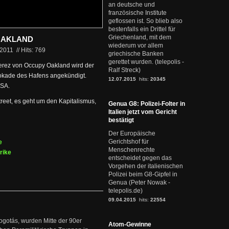
an deutsche und
französische Institute
geflossen ist. So blieb also
bestenfalls ein Drittel für
Griechenland, mit dem
OAKLAND
wiederum vor allem
.2011
//
Hits: 769
griechische Banken
gerettet wurden. (telepolis -
ferez von Occupy Oakland wird der
Ralf Streck)
okade des Hafens angekündigt.
12.07.2015
hits:
20345
USA.
treet, es geht um den Kapitalismus,
Genua G8: Polizei-Folter in
Italien jetzt vom Gericht
bestätigt
Der Europäische
Gerichtshof für
e
Menschenrechte
rike
entscheidet gegen das
Vorgehen der italienischen
Polizei beim G8-Gipfel in
Genua (Peter Nowak -
telepolis.de)
09.04.2015
hits:
22554
ogotás, wurden Mitte der 90er
Atom-Gewinne