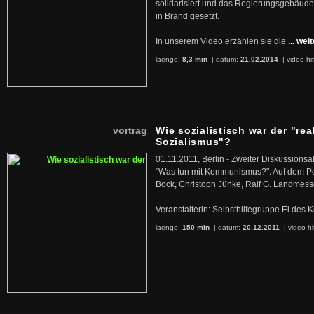
solidarisiert und das Regierungsgebäude
in Brand gesetzt.
In unserem Video erzählen sie die
... wei
laenge:
8,3 min
| datum:
21.02.2014
|
video-hi
vortrag
Wie sozialistisch war der "rea
Sozialismus"?
01.11.2011, Berlin - Zweiter Diskussions
"Was tun mit Kommunismus?". Auf dem Po
Bock, Christoph Jünke, Ralf G. Landmess
Veranstalterin: Selbsthilfegruppe Ei de
laenge:
150 min
| datum:
20.12.2011
|
video-hi