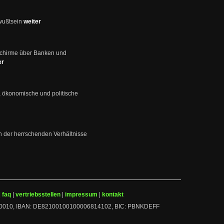
wußtsein
weiter
schirme über Banken und
er
, ökonomische und politische
en der herrschenden Verhältnisse
|
faq
|
vertriebsstellen
|
impressum
|
kontakt
 10010010, IBAN: DE82100100100006814102, BIC: PBNKDEFF