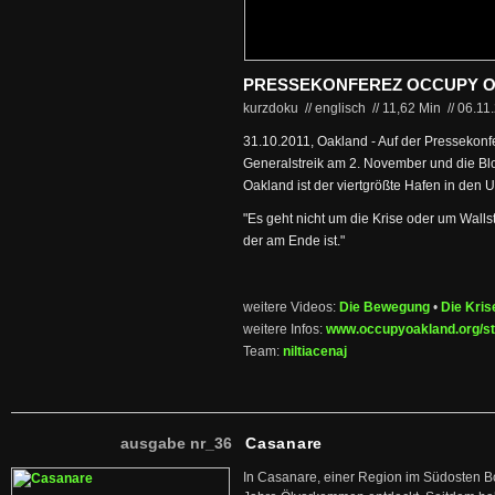
PRESSEKONFEREZ OCCUPY 
kurzdoku // englisch
//
11,62 Min
//
06.11
31.10.2011, Oakland - Auf der Pressekon
Generalstreik am 2. November und die Bl
Oakland ist der viertgrößte Hafen in den 
"Es geht nicht um die Krise oder um Walls
der am Ende ist."
weitere Videos:
Die Bewegung
•
Die Kris
weitere Infos:
www.occupyoakland.org/st
Team:
niltiacenaj
ausgabe nr_36
Casanare
In Casanare, einer Region im Südosten B