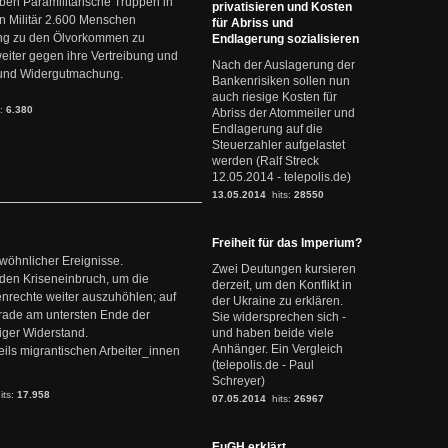
en Paramilitärische Truppen in
privatisieren und Kosten
 Militär 2.600 Menschen
für Abriss und
ng zu den Ölvorkommen zu
Endlagerung sozialisieren
weiter gegen ihre Vertreibung und
Nach der Auslagerung der
it und Widergutmachung.
Bankenrisiken sollen nun
auch riesige Kosten für
s:
6.380
Abriss der Atommeiler und
Endlagerung auf die
Steuerzahler aufgelastet
werden (Ralf Streck
12.05.2014 - telepolis.de)
13.05.2014
hits:
28550
Freiheit für das Imperium?
ewöhnlicher Ereignisse.
Zwei Deutungen kursieren
den Kriseneinbruch, um die
derzeit, um den Konflikt in
nrechte weiter auszuhöhlen; auf
der Ukraine zu erklären.
erade am untersten Ende der
Sie widersprechen sich -
iger Widerstand.
und haben beide viele
Anhänger. Ein Vergleich
ils migrantischen Arbeiter_innen
(telepolis.de - Paul
Schreyer)
its:
17.958
07.05.2014
hits:
26967
EuGH erklärt