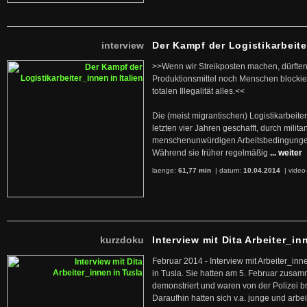
interview
Der Kampf der Logistikarbeite
>>Wenn wir Streikposten machen, dürften
Produktionsmittel noch Menschen blockier
totalen Illegalität alles.<<
Die (meist migrantischen) Logistikarbeite
letzten vier Jahren geschafft, durch militan
menschenunwürdigen Arbeitsbedingunge
Während sie früher regelmäßig
... weiter
laenge:
61,77 min
| datum:
10.04.2014
|
video
kurzdoku
Interview mit Dita Arbeiter_in
Februar 2014 - Interview mit Arbeiter_inn
in Tusla. Sie hatten am 5. Februar zusa
demonstriert und waren von der Polizei b
Daraufhin hatten sich v.a. junge und arb