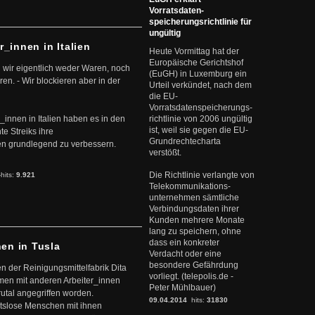
Vorratsdaten-
speicherungsrichtlinie für
ungültig
r_innen in Italien
Heute Vormittag hat der
Europäische Gerichtshof
 wir eigentlich weder Waren, noch
(EuGH) in Luxemburg ein
en. - Wir blockieren aber in der
Urteil verkündet, nach dem
die EU-
Vorratsdatenspeicherungs-
r_innen in Italien haben es in den
richtlinie von 2006 ungültig
ist, weil sie gegen die EU-
te Streiks ihre
Grundrechtecharta
n grundlegend zu verbessern.
verstößt.
Die Richtlinie verlangte von
-hits:
9.921
Telekommunikations-
unternehmen sämtliche
Verbindungsdaten ihrer
Kunden mehrere Monate
lang zu speichern, ohne
dass ein konkreter
nen in Tusla
Verdacht oder eine
besondere Gefährdung
en der Reinigungsmittelfabrik Dita
vorliegt. (telepolis.de -
mmen mit anderen Arbeiter_innen
Peter Mühlbauer)
rutal angegriffen worden.
09.04.2014
hits:
31830
eitslose Menschen mit ihnen