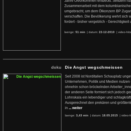
Jahre Ölvorkommen entdeckt. Seitdem hab
Zusammenarbeit mit dem kolumbianischen
umgebracht, um dem Ölkonzern BP Zuga
verschaffen. Die Bevölkerung wehrt sich 
fordert - bisher vergeblich - Gerechtigke
laenge:
51 min
| datum:
22-12-2010
|
video-hit
doku
Die Angst wegschmeissen
Seit 2008 ist Norditalien Schauplatz ung
Unternehmen, Politik und Medien nutzen 
ohnehin schon bröckelnden Arbeiter_inne
der anderen Seite formiert sich jedoch g
Lohnskala ein lebendiger und schlagkräft
Ausgerechnet den prekären und größtente
in
... weiter
laenge:
3,43 min
| datum:
18.05.2015
|
video-h