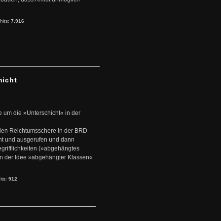
hits:
7.916
hicht
e um die »Unterschicht« in der
den Reichtumsschere in der BRD
nt und ausgerufen und dann
rifflichkeiten (»abgehängtes
um der Idee »abgehängter Klassen«
its:
912