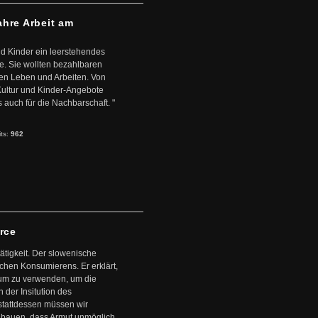
ahre Arbeit am
d Kinder ein leerstehendes
. Sie wollten bezahlbaren
en Leben und Arbeiten. Von
 Kultur und Kinder-Angebote
s auch für die Nachbarschaft. "
its:
962
arce
ätigkeit. Der slowenische
schen Konsumierens. Er erklärt,
ntum zu verwenden, um die
der Insitution des
stattdessen müssen wir
zubauen, dass Armut unmöglich