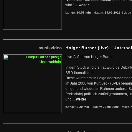
wird."
... weiter
laenge:
10:56 min
| datum:
24.02.2011
|
video-
musikvideo
Holger Burner (live) : Untersc
Live-Auftritt von Holger Burner
In dem Stück wird die fragwürdige Debatt
BRD thematisiert.
Diese wurde erst in Folge der zunehmen
im Jahr 2006 von Kurt Beck (SPD) benan
umgehend wieder im Rahmen anderer Beg
Prekariat«) politisch zurückgenommen, 
und
... weiter
laenge:
3:20 min
| datum:
28.08.2009
|
video-h