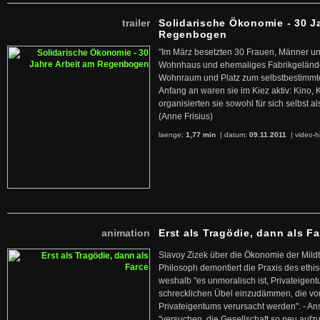
trailer
Solidarische Ökonomie - 30 J
Regenbogen
"Im März besetzten 30 Frauen, Männer un
Wohnhaus und ehemaliges Fabrikgelände
Wohnraum und Platz zum selbstbestimmt
Anfang an waren sie im Kiez aktiv: Kino,
organisierten sie sowohl für sich selbst al
(Anne Frisius)
laenge:
1,77 min
| datum:
09.11.2011
|
video-h
animation
Erst als Tragödie, dann als F
Slavoy Zizek über die Ökonomie der Mildt
Philosoph demontiert die Praxis des ethi
weshalb "es unmoralisch ist, Privateige
schrecklichen Übel einzudämmen, die von 
Privateigentums verursacht werden". - An
"versuchen, die Gesellschaft so neu auf