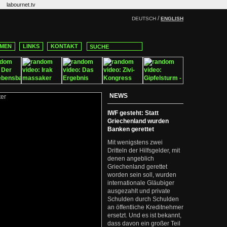
labournet.tv
/
DEUTSCH
ENGLISH
MEN
LINKS
KONTAKT
NEWS
IWF gesteht: Statt
Griechenland wurden
Banken gerettet
Mit wenigstens zwei
Dritteln der Hilfsgelder, mit
denen angeblich
Griechenland gerettet
worden sein soll, wurden
internationale Gläubiger
ausgezahlt und private
Schulden durch Schulden
an öffentliche Kreditnehmer
ersetzt. Und es ist bekannt,
dass davon ein großer Teil