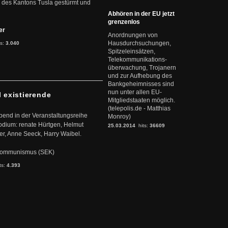
 des Kantons Tusla gestürmt und
Abhören in der EU jetzt
grenzenlos
ter
Anordnungen von
Hausdurchsuchungen,
ts:
3.040
Spitzeleinsätzen,
Telekommunikations-
überwachung, Trojanern
und zur Aufhebung des
Bankgeheimnisses sind
nun unter allen EU-
l existierende
Mitgliedstaaten möglich.
(telepolis.de - Matthias
abend in der Veranstaltungsreihe
Monroy)
dium: renate Hürtgen, Helmut
25.03.2014
hits:
36609
er, Anne Seeck, Harry Waibel.
s Kommunismus (SEK)
ts:
4.393