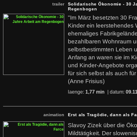
trailer
Solidarische Ökonomie - 30 J
Regenbogen
"Im März besetzten 30 Fr
Kinder ein leerstehende
ehemaliges Fabrikgelände.
bezahlbaren Wohnraum u
selbstbestimmten Leben u
Anfang an waren sie im Kie
und Kinder-Angebote organ
für sich selbst als auch fü
(Anne Frisius)
laenge:
1,77 min
| datum:
09.1
animation
Erst als Tragödie, dann als F
Slavoy Zizek über die Ök
Mildtätigkeit. Der sloweni