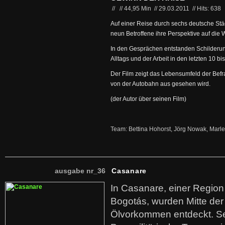
//
//
44,95 Min
//
29.03.2011
//
Hits: 638
Auf einer Reise durch sechs deutsche Stä
neun Betroffene ihre Perspektive auf die W
In den Gesprächen entstanden Schilderu
Alltags und der Arbeit in den letzten 10 b
Der Film zeigt das Lebensumfeld der Befr
von der Autobahn aus gesehen wird.
(der Autor über seinen Film)
Team: Bettina Hohorst, Jörg Nowak, Marl
ausgabe nr_36
Casanare
In Casanare, einer Regio
Bogotás, wurden Mitte der
Ölvorkommen entdeckt. S