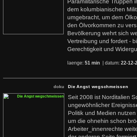
Paramilitärische Truppen 
dem kolumbianischen Mili
umgebracht, um dem Ölko
den Ölvorkommen zu versc
Bevölkerung wehrt sich we
Vertreibung und fordert - b
Gerechtigkeit und Widerg
laenge:
51 min
| datum:
22-12-
doku
Die Angst wegschmeissen
Seit 2008 ist Norditalien 
ungewöhnlicher Ereigniss
Politik und Medien nutzen
um die ohnehin schon br
Arbeiter_innenrechte weit
der anderen Seite formier