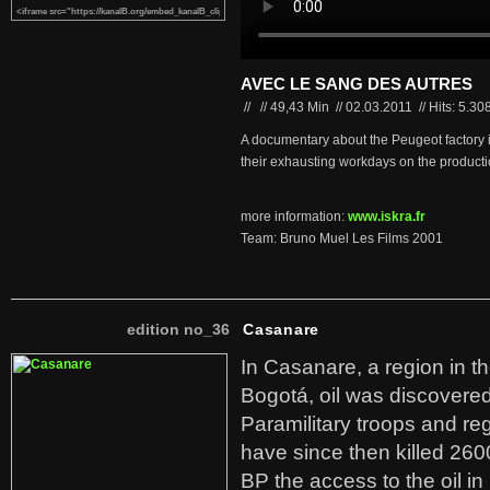
AVEC LE SANG DES AUTRES
//
//
49,43 Min
//
02.03.2011
//
Hits: 5.30
A documentary about the Peugeot factory 
their exhausting workdays on the productio
more information:
www.iskra.fr
Team: Bruno Muel Les Films 2001
edition no_36
Casanare
In Casanare, a region in t
Bogotá, oil was discovered 
Paramilitary troops and re
have since then killed 260
BP the access to the oil in