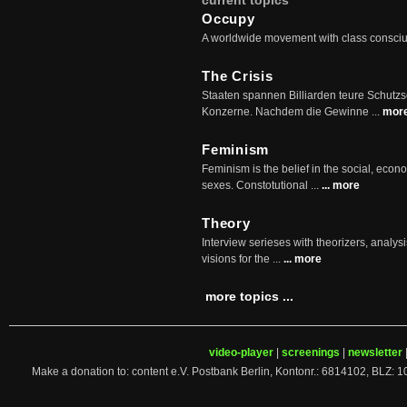
current topics
Occupy
A worldwide movement with class consci
The Crisis
Staaten spannen Billiarden teure Schutz
Konzerne. Nachdem die Gewinne ...
mor
Feminism
Feminism is the belief in the social, econo
sexes. Constotutional ...
... more
Theory
Interview serieses with theorizers, analysi
visions for the ...
... more
more topics ...
video-player
|
screenings
|
newsletter
Make a donation to: content e.V. Postbank Berlin, Kontonr.: 6814102, 