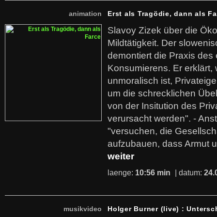
animation
Erst als Tragödie, dann als F
Slavoy Zizek über die Ök
Mildtätigkeit. Der sloweni
demontiert die Praxis des
Konsumierens. Er erklärt,
unmoralisch ist, Privatei
um die schrecklichen Übe
von der Insitution des Pri
verursacht werden". - Ans
"versuchen, die Gesellsch
aufzubauen, dass Armut u
weiter
laenge:
10:56 min
| datum:
24.
musikvideo
Holger Burner (live) : Untersc