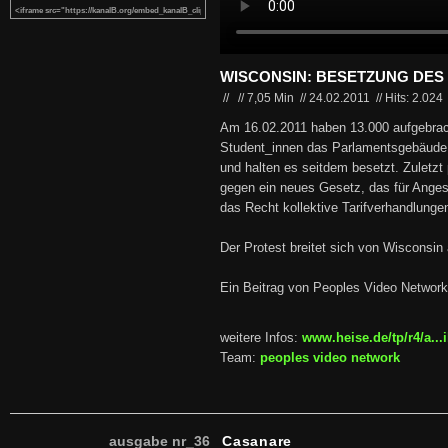
WISCONSIN: BESETZUNG DES
//
//
7,05 Min
//
24.02.2011
//
Hits: 2.024
Am 16.02.2011 haben 13.000 aufgebrac
Student_innen das Parlamentsgebäude 
und halten es seitdem besetzt. Zuletzt
gegen ein neues Gesetz, das für Angest
das Recht kollektive Tarifverhandlunge
Der Protest breitet sich von Wisconsi
Ein Beitrag von Peoples Video Network
weitere Infos:
www.heise.de/tp/r4/a...
Team:
peoples video network
ausgabe nr_36
Casanare