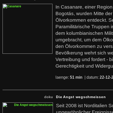
In Casanare, einer Regio
Bogotás, wurden Mitte der
Ölvorkommen entdeckt. S
Paramilitärische Truppen 
dem kolumbianischen Mili
umgebracht, um dem Ölko
den Ölvorkommen zu versc
Bevölkerung wehrt sich we
Vertreibung und fordert - b
Gerechtigkeit und Widerg
laenge:
51 min
| datum:
22-12-
doku
Die Angst wegschmeissen
Seit 2008 ist Norditalien 
ungewöhnlicher Ereigniss