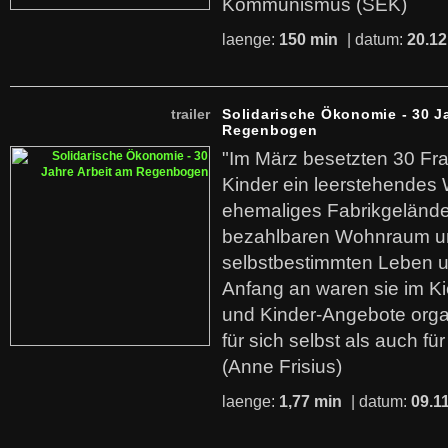
Kommunismus (SEK)
laenge:
150 min
| datum:
20.12
trailer
Solidarische Ökonomie - 30 J
Regenbogen
"Im März besetzten 30 Fr
Kinder ein leerstehende
ehemaliges Fabrikgelände.
bezahlbaren Wohnraum u
selbstbestimmten Leben u
Anfang an waren sie im Kie
und Kinder-Angebote organ
für sich selbst als auch fü
(Anne Frisius)
laenge:
1,77 min
| datum:
09.1