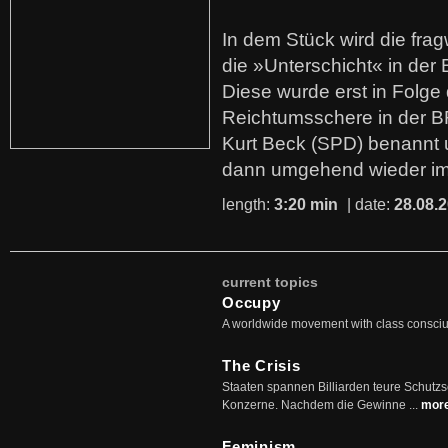
In dem Stück wird die fra
die »Unterschicht« in der 
Diese wurde erst in Folg
Reichtumsschere in der B
Kurt Beck (SPD) benannt
dann umgehend wieder i
length:
3:20 min
| date:
28.08.
current topics
Occupy
A worldwide movement with class consci
The Crisis
Staaten spannen Billiarden teure Schutz
Konzerne. Nachdem die Gewinne ...
mor
Feminism