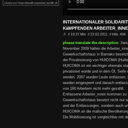
INTERNATIONALER SOLIDARIT
KäMPFENDEN ARBEITER_INNEN
//
//
19,37 Min
//
23.02.2011
//
Hits: 406
please translate the description
: Jan
November 2009 halten die Arbeiter_i
Gewerkschaftshaus in Bamako besetzt.
die Privatisierung von HUICOMA (Huilie
HUICOMA ist ein wichtiger ehemals staa
privatisiert wurde und in dem Öl, Seife
werden. 2007 wurden Leute entlassen, 
wurden eingesperrt und danach entlass
von 160 Arbeitern nicht mehr gezahlt.
Entlassene Arbeiter_innen kommen zu 
Gewerkschaftshaus besetzt nicht nur 
und der Entlassungen, sondern auch u
HUICOMA an die malische Bevölkerun
Die Mobilisierung ist vergleichbar mit 