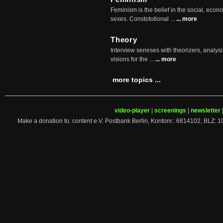
Feminism is the belief in the social, econo
sexes. Constotutional ...
... more
Theory
Interview serieses with theorizers, analysi
visions for the ...
... more
more topics ...
video-player
|
screenings
|
newsletter
Make a donation to: content e.V. Postbank Berlin, Kontonr.: 6814102, 