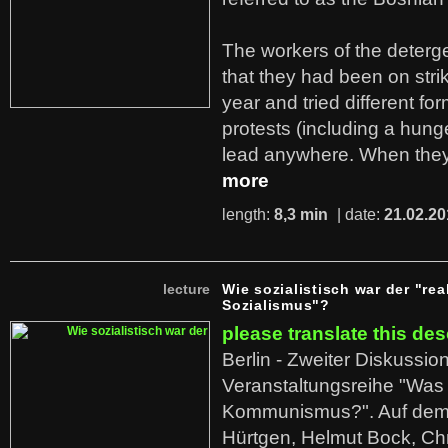
The workers of the deterge
that they had been on stri
year and tried different fo
protests (including a hunge
lead anywhere. When they
more
length:
8,3 min
| date:
21.02.20
lecture
Wie sozialistisch war der "rea
Sozialismus"?
please translate this des
Berlin - Zweiter Diskussio
Veranstaltungsreihe "Was 
Kommunismus?". Auf dem
Hürtgen, Helmut Bock, Chr