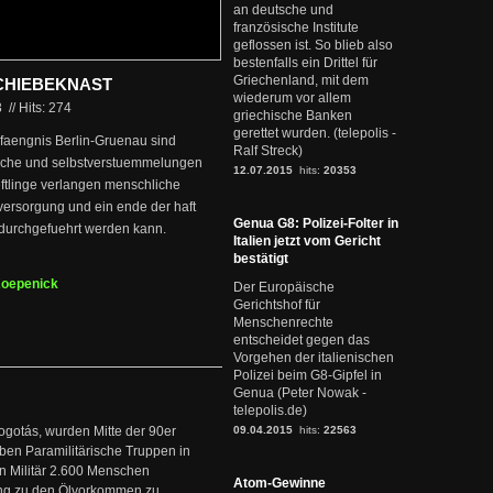
an deutsche und
französische Institute
geflossen ist. So blieb also
bestenfalls ein Drittel für
Griechenland, mit dem
CHIEBEKNAST
wiederum vor allem
3
//
Hits: 274
griechische Banken
gerettet wurden. (telepolis -
efaengnis Berlin-Gruenau sind
Ralf Streck)
suche und selbstverstuemmelungen
12.07.2015
hits:
20353
ftlinge verlangen menschliche
ersorgung und ein ende der haft
Genua G8: Polizei-Folter in
t durchgefuehrt werden kann.
Italien jetzt vom Gericht
bestätigt
Koepenick
Der Europäische
Gerichtshof für
Menschenrechte
entscheidet gegen das
Vorgehen der italienischen
Polizei beim G8-Gipfel in
Genua (Peter Nowak -
telepolis.de)
ogotás, wurden Mitte der 90er
09.04.2015
hits:
22563
en Paramilitärische Truppen in
 Militär 2.600 Menschen
Atom-Gewinne
ng zu den Ölvorkommen zu