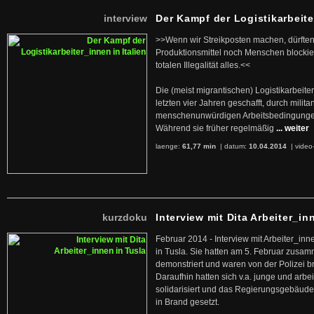
interview
Der Kampf der Logistikarbeite
>>Wenn wir Streikposten machen, dürften
Produktionsmittel noch Menschen blockier
totalen Illegalität alles.<<
Die (meist migrantischen) Logistikarbeite
letzten vier Jahren geschafft, durch militan
menschenunwürdigen Arbeitsbedingunge
Während sie früher regelmäßig
... weiter
laenge:
61,77 min
| datum:
10.04.2014
|
video
kurzdoku
Interview mit Dita Arbeiter_in
Februar 2014 - Interview mit Arbeiter_inn
in Tusla. Sie hatten am 5. Februar zusa
demonstriert und waren von der Polizei b
Daraufhin hatten sich v.a. junge und arb
solidarisiert und das Regierungsgebäude
in Brand gesetzt.