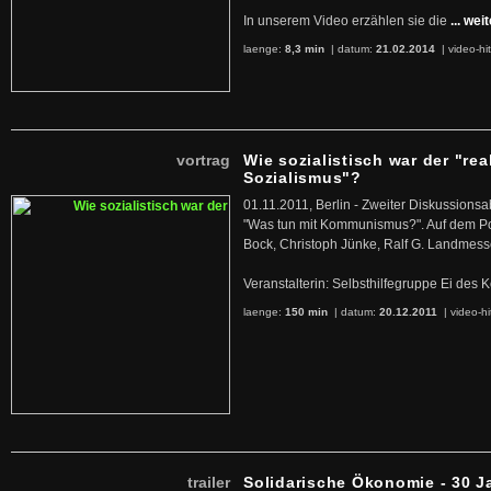
In unserem Video erzählen sie die
... wei
laenge:
8,3 min
| datum:
21.02.2014
|
video-hi
vortrag
Wie sozialistisch war der "rea
Sozialismus"?
01.11.2011, Berlin - Zweiter Diskussions
"Was tun mit Kommunismus?". Auf dem Po
Bock, Christoph Jünke, Ralf G. Landmess
Veranstalterin: Selbsthilfegruppe Ei de
laenge:
150 min
| datum:
20.12.2011
|
video-hi
trailer
Solidarische Ökonomie - 30 J