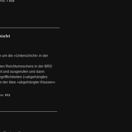
hits:
7.916
hicht
e um die »Unterschicht« in der
den Reichtumsschere in der BRD
nt und ausgerufen und dann
rifflichkeiten (»abgehängtes
um der Idee »abgehängter Klassen«
its:
912