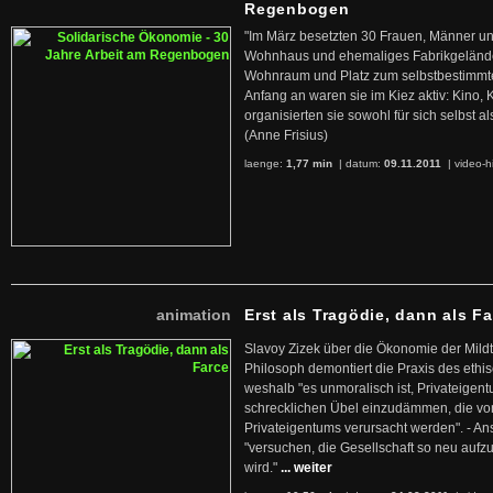
Regenbogen
"Im März besetzten 30 Frauen, Männer un
Wohnhaus und ehemaliges Fabrikgelände
Wohnraum und Platz zum selbstbestimmt
Anfang an waren sie im Kiez aktiv: Kino,
organisierten sie sowohl für sich selbst al
(Anne Frisius)
laenge:
1,77 min
| datum:
09.11.2011
|
video-h
animation
Erst als Tragödie, dann als F
Slavoy Zizek über die Ökonomie der Mildt
Philosoph demontiert die Praxis des ethi
weshalb "es unmoralisch ist, Privateige
schrecklichen Übel einzudämmen, die von 
Privateigentums verursacht werden". - An
"versuchen, die Gesellschaft so neu auf
wird."
... weiter