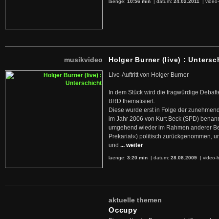
laenge:
10:56 min
| datum:
24.02.2011
|
video-
musikvideo
Holger Burner (live) : Untersc
Live-Auftritt von Holger Burner
In dem Stück wird die fragwürdige Debatt
BRD thematisiert.
Diese wurde erst in Folge der zunehmen
im Jahr 2006 von Kurt Beck (SPD) benan
umgehend wieder im Rahmen anderer Beg
Prekariat«) politisch zurückgenommen, 
und
... weiter
laenge:
3:20 min
| datum:
28.08.2009
|
video-h
aktuelle themen
Occupy