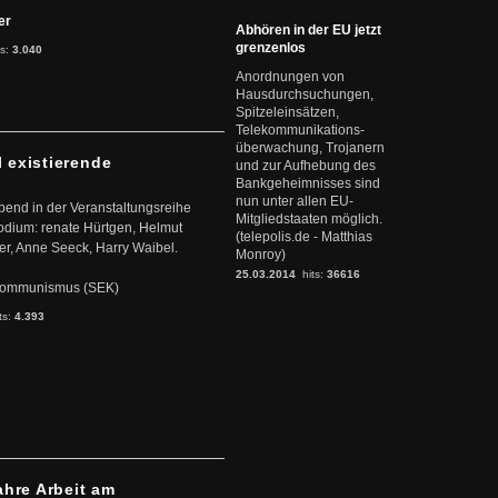
ter
Abhören in der EU jetzt
grenzenlos
ts:
3.040
Anordnungen von
Hausdurchsuchungen,
Spitzeleinsätzen,
Telekommunikations-
überwachung, Trojanern
l existierende
und zur Aufhebung des
Bankgeheimnisses sind
nun unter allen EU-
abend in der Veranstaltungsreihe
Mitgliedstaaten möglich.
dium: renate Hürtgen, Helmut
(telepolis.de - Matthias
er, Anne Seeck, Harry Waibel.
Monroy)
25.03.2014
hits:
36616
s Kommunismus (SEK)
ts:
4.393
ahre Arbeit am