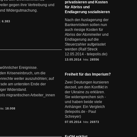
privatisieren und Kosten
weiter gegen ihre Vertreibung und
für Abriss und
it und Widergutmachung.
Endlagerung sozialisieren
Nach der Auslagerung der
s:
6.383
Bankenrisiken sollen nun
auch riesige Kosten für
Abriss der Atommeiler und
Endlagerung auf die
Steuerzahler aufgelastet
werden (Ralf Streck
12.05.2014 - telepolis.de)
13.05.2014
hits:
28556
ewöhnlicher Ereignisse.
den Kriseneinbruch, um die
Freiheit für das Imperium?
nrechte weiter auszuhöhlen; auf
Zwei Deutungen kursieren
erade am untersten Ende der
derzeit, um den Konflikt in
iger Widerstand.
der Ukraine zu erklären.
ils migrantischen Arbeiter_innen
Sie widersprechen sich -
und haben beide viele
Anhänger. Ein Vergleich
its:
18.008
(telepolis.de - Paul
Schreyer)
07.05.2014
hits:
26973
EuGH erklärt