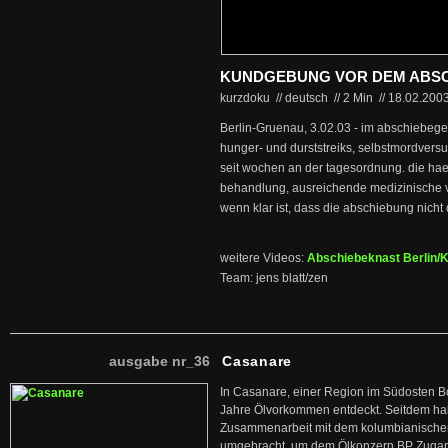
KUNDGEBUNG VOR DEM ABS
kurzdoku // deutsch
//
2 Min
//
18.02.200
Berlin-Gruenau, 3.02.03 - im abschiebeg
hunger- und durststreiks, selbstmordver
seit wochen an der tagesordnung. die hae
behandlung, ausreichende medizinische v
wenn klar ist, dass die abschiebung nich
weitere Videos:
Abschiebeknast Berlin/
Team: jens blatt/zen
ausgabe nr_36
Casanare
In Casanare, einer Region im Südosten B
Jahre Ölvorkommen entdeckt. Seitdem hab
Zusammenarbeit mit dem kolumbianischen
umgebracht, um dem Ölkonzern BP Zuga