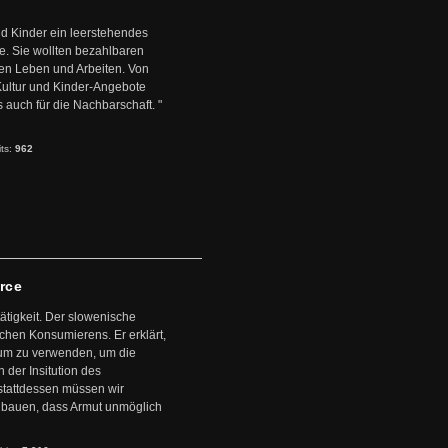
d Kinder ein leerstehendes
. Sie wollten bezahlbaren
en Leben und Arbeiten. Von
 Kultur und Kinder-Angebote
s auch für die Nachbarschaft. "
its:
962
arce
ätigkeit. Der slowenische
schen Konsumierens. Er erklärt,
ntum zu verwenden, um die
der Insitution des
stattdessen müssen wir
zubauen, dass Armut unmöglich