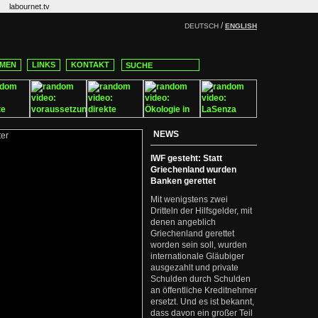
labournet.tv
/
DEUTSCH
ENGLISH
MEN
LINKS
KONTAKT
NEWS
IWF gesteht: Statt
Griechenland wurden
Banken gerettet
Mit wenigstens zwei
Dritteln der Hilfsgelder, mit
denen angeblich
Griechenland gerettet
worden sein soll, wurden
internationale Gläubiger
ausgezahlt und private
Schulden durch Schulden
an öffentliche Kreditnehmer
ersetzt. Und es ist bekannt,
dass davon ein großer Teil