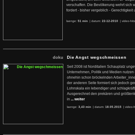
verschaffen. Die Bevölkerung wehrt sich 
fordert - bisher vergeblich - Gerechtigke
laenge:
51 min
| datum:
22-12-2010
|
video-hit
doku
Die Angst wegschmeissen
Seit 2008 ist Norditalien Schauplatz ung
Unternehmen, Politik und Medien nutzen 
ohnehin schon bröckelnden Arbeiter_inne
der anderen Seite formiert sich jedoch g
Lohnskala ein lebendiger und schlagkräft
Ausgerechnet den prekären und größtente
in
... weiter
laenge:
3,43 min
| datum:
18.05.2015
|
video-h