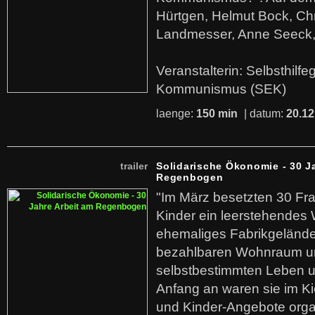
Hürtgen, Helmut Bock, Chr
Landmesser, Anne Seeck, 
Veranstalterin: Selbsthilf
Kommunismus (SEK)
laenge:
150 min
| datum:
20.12
trailer
Solidarische Ökonomie - 30 J
Regenbogen
"Im März besetzten 30 Fr
Kinder ein leerstehende
ehemaliges Fabrikgelände.
bezahlbaren Wohnraum u
selbstbestimmten Leben u
Anfang an waren sie im Kie
und Kinder-Angebote organ