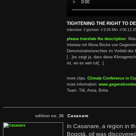
TIGHTENING THE RIGHT TO D
interview // german
//
3:34 Min
//
06.12.
please translate the description
: Was
Interiew mit Mona Bricke von Gegenst
Demonstrationsrechtes im Vorfeld des K
[...]es zeigt ja, dass diese Klimager
ist, wo es weh tut[...]
more clips:
Climate Conference in C
more information:
www.gegenstromber
Team: Tilli, Anna, Britta
edition no_36
Casanare
In Casanare, a region in t
Bogotá, oil was discovered 