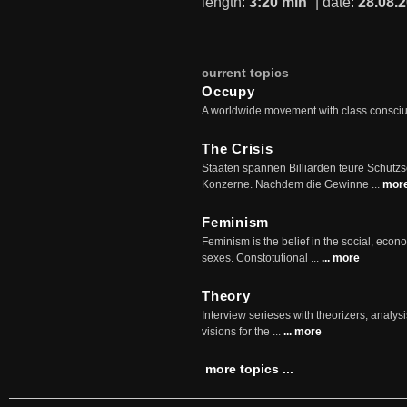
length:
3:20 min
| date:
28.08.
current topics
Occupy
A worldwide movement with class consci
The Crisis
Staaten spannen Billiarden teure Schutz
Konzerne. Nachdem die Gewinne ...
mor
Feminism
Feminism is the belief in the social, econo
sexes. Constotutional ...
... more
Theory
Interview serieses with theorizers, analysi
visions for the ...
... more
more topics ...