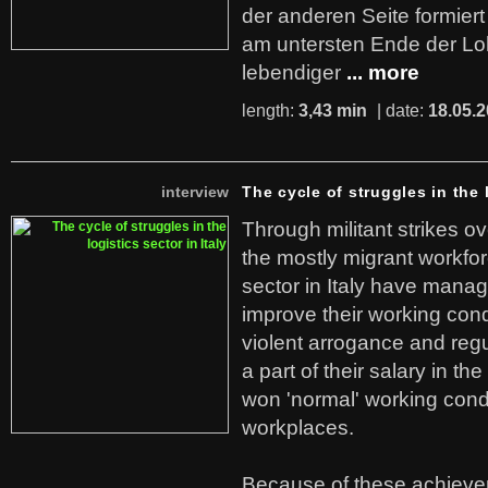
der anderen Seite formier
am untersten Ende der Lo
lebendiger
... more
length:
3,43 min
| date:
18.05.
interview
The cycle of struggles in the l
Through militant strikes ov
the mostly migrant workforc
sector in Italy have manag
improve their working cond
violent arrogance and regu
a part of their salary in th
won 'normal' working cond
workplaces.
Because of these achiev