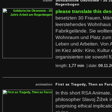
trailer
Solidarische Ökonomie - 30 J
Regenbogen
please translate this des
besetzten 30 Frauen, Män
leerstehendes Wohnhaus
Fabrikgelände. Sie wollte
Wohnraum und Platz zum 
Leben und Arbeiten. Von 
im Kiez aktiv: Kino, Kultu
organisierten sie sowohl f
length:
1,77 min
| date:
09.11.2
animation
First as Tragedy, Then as Far
In this short RSA Animate
philosopher Slavoj Žižek i
surprising ethical implicati