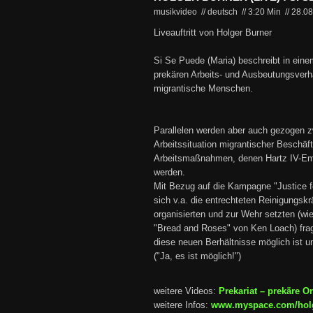
musikvideo // deutsch
//
3:20 Min
//
28.0
Liveauftritt von Holger Burner
Si Se Puede (Maria) beschreibt in ein
prekären Arbeits- und Ausbeutungsverhä
migrantische Menschen.
Parallelen werden aber auch gezogen z
Arbeitssituation migrantischer Beschäf
Arbeitsmaßnahmen, denen Hartz IV-Em
werden.
Mit Bezug auf die Kampagne "Justice fo
sich v.a. die entrechteten Reinigungsk
organisierten und zur Wehr setzten (wi
"Bread and Roses" von Ken Loach) frag
diese neuen Berhältnisse möglich ist u
("Ja, es ist möglich!")
weitere Videos:
Prekariat – prekäre O
weitere Infos:
www.myspace.com/hol