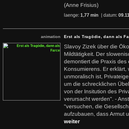
(Anne Frisius)
laenge:
1,77 min
| datum:
09.1
animation
Erst als Tragödie, dann als F
Slavoy Zizek über die Ök
Mildtätigkeit. Der sloweni
demontiert die Praxis des
Konsumierens. Er erklärt,
unmoralisch ist, Privatei
um die schrecklichen Übe
von der Insitution des Pri
verursacht werden". - Ans
"versuchen, die Gesellsch
aufzubauen, dass Armut u
weiter