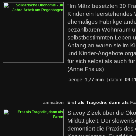
"Im März besetzten 30 Fr
Kinder ein leerstehende
ehemaliges Fabrikgelände.
bezahlbaren Wohnraum u
selbstbestimmten Leben u
Anfang an waren sie im Kie
und Kinder-Angebote organ
für sich selbst als auch fü
(Anne Frisius)
laenge:
1,77 min
| datum:
09.1
animation
Erst als Tragödie, dann als F
Slavoy Zizek über die Ök
Mildtätigkeit. Der sloweni
demontiert die Praxis des