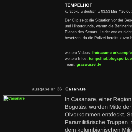
TEMPELHOF
kurzdoku // deutsch
//
03:53 Min
//
20.06
Der Clip zeigt die Situation vor der Be
und Hintergründe, warum die BerlinerInn
Plänen des Senats. Leider war es nicht
besetzen, da die Polizei bereits zuvor br
weitere Videos:
freiraeume erkaempf
weitere Infos:
tempelhof.blogsport.de
Team:
graswurzel.tv
ausgabe nr_36
Casanare
In Casanare, einer Regio
Bogotás, wurden Mitte der
Ölvorkommen entdeckt. S
Paramilitärische Truppen 
dem kolumbianischen Mili