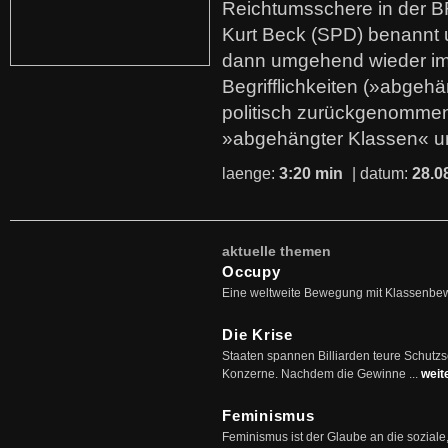
Reichtumsschere in der B
Kurt Beck (SPD) benannt
dann umgehend wieder i
Begrifflichkeiten (»abgehä
politisch zurückgenommen
»abgehängter Klassen« u
laenge:
3:20 min
| datum:
28.0
aktuelle themen
Occupy
Eine weltweite Bewegung mit Klassenbe
Die Krise
Staaten spannen Billiarden teure Schutz
Konzerne. Nachdem die Gewinne ...
weit
Feminismus
Feminismus ist der Glaube an die soziale