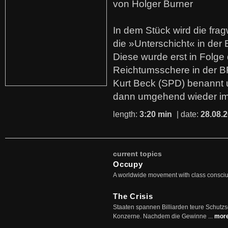
von Holger Burner
In dem Stück wird die fra
die »Unterschicht« in der 
Diese wurde erst in Folg
Reichtumsschere in der B
Kurt Beck (SPD) benannt
dann umgehend wieder i
length:
3:20 min
| date:
28.08.
current topics
Occupy
A worldwide movement with class consci
The Crisis
Staaten spannen Billiarden teure Schutz
Konzerne. Nachdem die Gewinne ...
mor