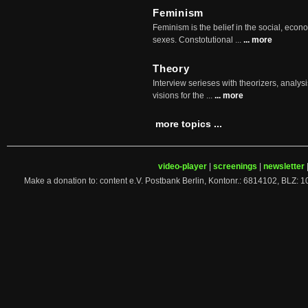
Feminism
Feminism is the belief in the social, econo
sexes. Constotutional ...
... more
Theory
Interview serieses with theorizers, analysi
visions for the ...
... more
more topics ...
video-player
|
screenings
|
newsletter
Make a donation to: content e.V. Postbank Berlin, Kontonr.: 6814102, 