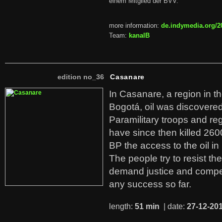
einem Mitglied der BVV.
more information:
de.indymedia.org/2
Team:
kanalB
edition no_36
Casanare
In Casanare, a region in t
Bogotá, oil was discovered 
Paramilitary troops and re
have since then killed 260
BP the access to the oil in
The people try to resist th
demand justice and compe
any success so far.
length:
51 min
| date:
27-12-20