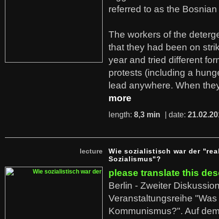
referred to as the Bosnian
The workers of the deterge
that they had been on stri
year and tried different fo
protests (including a hunge
lead anywhere. When they
more
length:
8,3 min
| date:
21.02.20
lecture
Wie sozialistisch war der "rea
Sozialismus"?
please translate this des
Berlin - Zweiter Diskussio
Veranstaltungsreihe "Was 
Kommunismus?". Auf dem