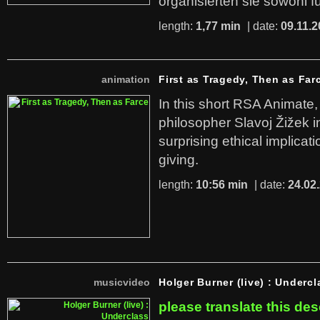
organisierten sie sowohl f
length:
1,77 min
| date:
09.11.2
animation
First as Tragedy, Then as Far
In this short RSA Animate
philosopher Slavoj Žižek i
surprising ethical implicati
giving.
length:
10:56 min
| date:
24.02
musicvideo
Holger Burner (live) : Undercl
please translate this des