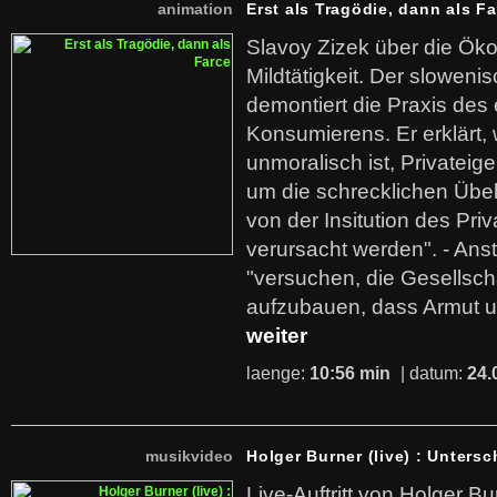
animation
Erst als Tragödie, dann als F
Slavoy Zizek über die Ök
Mildtätigkeit. Der sloweni
demontiert die Praxis des
Konsumierens. Er erklärt,
unmoralisch ist, Privatei
um die schrecklichen Übe
von der Insitution des Pri
verursacht werden". - Ans
"versuchen, die Gesellsch
aufzubauen, dass Armut u
weiter
laenge:
10:56 min
| datum:
24.
musikvideo
Holger Burner (live) : Untersc
Live-Auftritt von Holger Bu