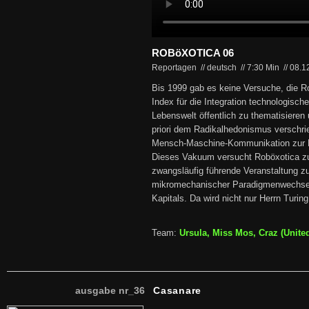
ROBöXOTICA 06
Reportagen // deutsch
//
7:30 Min
//
08.1
Bis 1999 gab es keine Versuche, die Ro
Index für die Integration technologisch
Lebenswelt öffentlich zu thematisieren
priori dem Radikalhedonismus verschri
Mensch-Maschine-Kommunikation zur D
Dieses Vakuum versucht Roböxotica zu f
zwangsläufig führende Veranstaltung z
mikromechanischer Paradigmenwechsel 
Kapitals. Da wird nicht nur Herrn Turi
Team:
Ursula, Miss Mos, Craz (Unite
ausgabe nr_36
Casanare