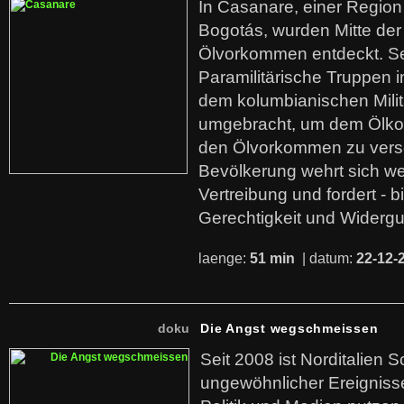
In Casanare, einer Regio
Bogotás, wurden Mitte der
Ölvorkommen entdeckt. S
Paramilitärische Truppen 
dem kolumbianischen Mili
umgebracht, um dem Ölko
den Ölvorkommen zu versc
Bevölkerung wehrt sich we
Vertreibung und fordert - b
Gerechtigkeit und Widerg
laenge:
51 min
| datum:
22-12-
doku
Die Angst wegschmeissen
Seit 2008 ist Norditalien 
ungewöhnlicher Ereigniss