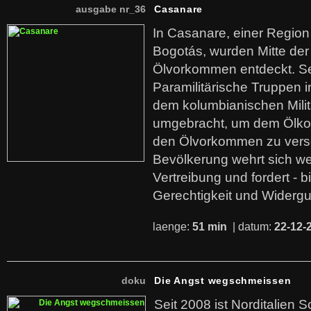
ausgabe nr_36
Casanare
In Casanare, einer Regio
Bogotás, wurden Mitte der
Ölvorkommen entdeckt. S
Paramilitärische Truppen 
dem kolumbianischen Mili
umgebracht, um dem Ölko
den Ölvorkommen zu versc
Bevölkerung wehrt sich we
Vertreibung und fordert - b
Gerechtigkeit und Widerg
laenge:
51 min
| datum:
22-12-
doku
Die Angst wegschmeissen
Seit 2008 ist Norditalien 