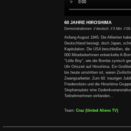
60 JAHRE HIROSHIMA
Demonstrationen // deutsch
//
5 Min
//
06
Anfang August 1945: Die Alliierten habe
Deutschland besiegt, doch Japan, schw
Kapitulation. Die USA beschließen, die
000 MitarbeiterInnen entwickelte A-Bo
"Little Boy", wie die Bombe zynisch gen
Uhr Ortszeit auf Hiroshima. Ein Großtei
bis heute umstritten ist, waren Zivilist
Zwangsarbeiter. Zum 60. traurigen Jubi
Friedensbüro und die Hiroshima Grupp
Stephansplatz eine Gedenkveranstaltun
TeilnehmerInnen einfanden...
Team:
Craz (United Aliens TV)