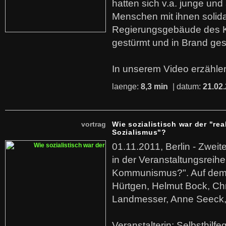
hatten sich v.a. junge und
Menschen mit ihnen solida
Regierungsgebäude des K
gestürmt und in Brand ges
In unserem Video erzählen
laenge:
8,3 min
| datum:
21.02
vortrag
Wie sozialistisch war der "rea
Sozialismus"?
01.11.2011, Berlin - Zwei
in der Veranstaltungsreihe
Kommunismus?". Auf dem
Hürtgen, Helmut Bock, Chr
Landmesser, Anne Seeck, 
Veranstalterin: Selbsthilf