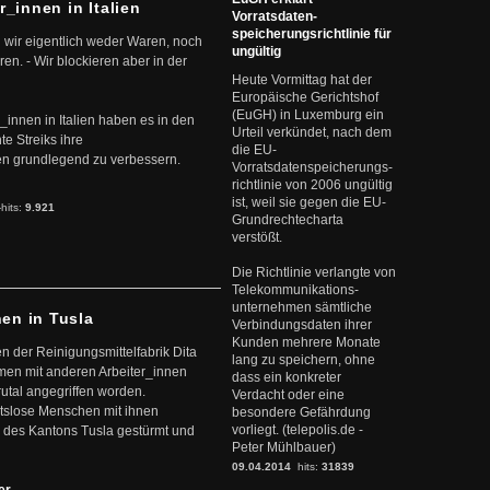
r_innen in Italien
Vorratsdaten-
speicherungsrichtlinie für
 wir eigentlich weder Waren, noch
ungültig
en. - Wir blockieren aber in der
Heute Vormittag hat der
Europäische Gerichtshof
(EuGH) in Luxemburg ein
r_innen in Italien haben es in den
Urteil verkündet, nach dem
te Streiks ihre
die EU-
n grundlegend zu verbessern.
Vorratsdatenspeicherungs-
richtlinie von 2006 ungültig
ist, weil sie gegen die EU-
-hits:
9.921
Grundrechtecharta
verstößt.
Die Richtlinie verlangte von
Telekommunikations-
unternehmen sämtliche
nen in Tusla
Verbindungsdaten ihrer
Kunden mehrere Monate
en der Reinigungsmittelfabrik Dita
lang zu speichern, ohne
mmen mit anderen Arbeiter_innen
dass ein konkreter
rutal angegriffen worden.
Verdacht oder eine
eitslose Menschen mit ihnen
besondere Gefährdung
vorliegt. (telepolis.de -
 des Kantons Tusla gestürmt und
Peter Mühlbauer)
09.04.2014
hits:
31839