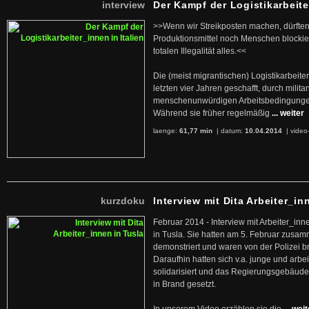
interview
Der Kampf der Logistikarbeite
>>Wenn wir Streikposten machen, dürften
Produktionsmittel noch Menschen blockier
totalen Illegalität alles.<<
Die (meist migrantischen) Logistikarbeite
letzten vier Jahren geschafft, durch militan
menschenunwürdigen Arbeitsbedingunge
Während sie früher regelmäßig
... weiter
laenge:
61,77 min
| datum:
10.04.2014
|
video
kurzdoku
Interview mit Dita Arbeiter_in
Februar 2014 - Interview mit Arbeiter_inn
in Tusla. Sie hatten am 5. Februar zusa
demonstriert und waren von der Polizei b
Daraufhin hatten sich v.a. junge und arb
solidarisiert und das Regierungsgebäude
in Brand gesetzt.