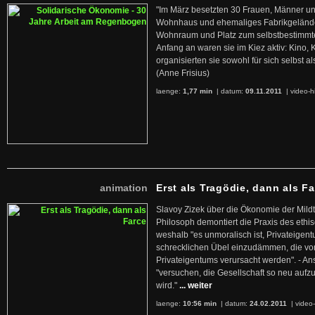
"Im März besetzten 30 Frauen, Männer un
Wohnhaus und ehemaliges Fabrikgelände
Wohnraum und Platz zum selbstbestimmt
Anfang an waren sie im Kiez aktiv: Kino,
organisierten sie sowohl für sich selbst al
(Anne Frisius)
laenge:
1,77 min
| datum:
09.11.2011
|
video-h
animation
Erst als Tragödie, dann als F
Slavoy Zizek über die Ökonomie der Mildt
Philosoph demontiert die Praxis des ethi
weshalb "es unmoralisch ist, Privateige
schrecklichen Übel einzudämmen, die von 
Privateigentums verursacht werden". - An
"versuchen, die Gesellschaft so neu auf
wird."
... weiter
laenge:
10:56 min
| datum:
24.02.2011
|
video-