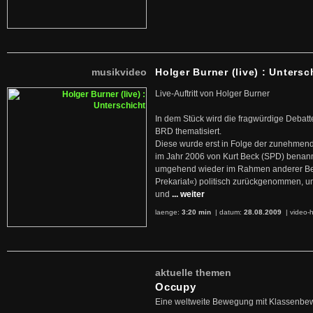
musikvideo
Holger Burner (live) : Untersc
Live-Auftritt von Holger Burner
In dem Stück wird die fragwürdige Debatt
BRD thematisiert.
Diese wurde erst in Folge der zunehmen
im Jahr 2006 von Kurt Beck (SPD) benan
umgehend wieder im Rahmen anderer Beg
Prekariat«) politisch zurückgenommen, 
und
... weiter
laenge:
3:20 min
| datum:
28.08.2009
|
video-h
aktuelle themen
Occupy
Eine weltweite Bewegung mit Klassenbe