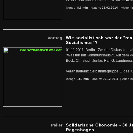
In unserem Video erzählen sie die
... wei
laenge:
8,3 min
| datum:
21.02.2014
|
video-hi
vortrag
Wie sozialistisch war der "rea
Sozialismus"?
01.11.2011, Berlin - Zweiter Diskussions
"Was tun mit Kommunismus?". Auf dem Po
Bock, Christoph Jünke, Ralf G. Landmess
Veranstalterin: Selbsthilfegruppe Ei de
laenge:
150 min
| datum:
20.12.2011
|
video-hi
trailer
Solidarische Ökonomie - 30 J
Regenbogen