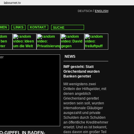
labournet.tv
/
DEUTSCH
ENGLISH
MEN
LINKS
KONTAKT
NEWS
IWF gesteht: Statt
Griechenland wurden
Banken gerettet
Mit wenigstens zwei
Dritteln der Hilfsgelder, mit
denen angeblich
Griechenland gerettet
worden sein soll, wurden
internationale Gläubiger
ausgezahlt und private
Schulden durch Schulden
an öffentliche Kreditnehmer
ersetzt. Und es ist bekannt,
dass davon ein großer Teil
-GIPFEL IN BADEN-