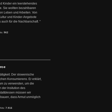
d Kinder ein leerstehendes
. Sie wollten bezahlbaren
en Leben und Arbeiten. Von
 Kultur und Kinder-Angebote
s auch für die Nachbarschaft. "
its:
962
arce
ätigkeit. Der slowenische
schen Konsumierens. Er erklärt,
ntum zu verwenden, um die
der Insitution des
stattdessen müssen wir
zubauen, dass Armut unmöglich
hits:
7.916