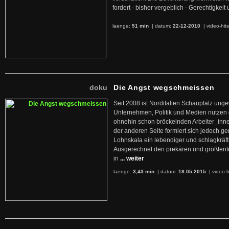
fordert - bisher vergeblich - Gerechtigke
laenge:
51 min
| datum:
22-12-2010
|
video-hit
doku
Die Angst wegschmeissen
Seit 2008 ist Norditalien Schauplatz ung
Unternehmen, Politik und Medien nutzen 
ohnehin schon bröckelnden Arbeiter_inne
der anderen Seite formiert sich jedoch g
Lohnskala ein lebendiger und schlagkräft
Ausgerechnet den prekären und größtente
in
... weiter
laenge:
3,43 min
| datum:
18.05.2015
|
video-h