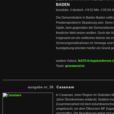
BADEN
kurzdoku // deutsch
//
8:52 Min
//
03.04.
Die Demonstration in Baden-Baden sollte 
Friedensprotest in Strasbourg sein. Denn
Gipfel, dem gegenüber die Demonstrieren
friedliche Welt setzen wollten. Doch die 
insgesamt um ein vielfaches kleiner als er
Sicherungsmaßnahmen im Vorwege und 
Kundgebung könnten hierfür ein Grund g
weitere Videos:
NATO Kriegskonferenz 
Team:
graswurzel.tv
ausgabe nr_36
Casanare
In Casanare, einer Region im Südosten B
Jahre Ölvorkommen entdeckt. Seitdem hab
Zusammenarbeit mit dem kolumbianischen
umgebracht, um dem Ölkonzern BP Zuga
verschaffen. Die Bevölkerung wehrt sich 