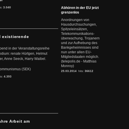
ter
ts:
3.040
Abhören in der EU jetzt
grenzenlos
Anordnungen von
Hausdurchsuchungen,
Spitzeleinsätzen,
Telekommunikations-
l existierende
überwachung, Trojanern
und zur Aufhebung des
Bankgeheimnisses sind
abend in der Veranstaltungsreihe
nun unter allen EU-
dium: renate Hürtgen, Helmut
Mitgliedstaaten möglich.
er, Anne Seeck, Harry Waibel.
(telepolis.de - Matthias
Monroy)
s Kommunismus (SEK)
25.03.2014
hits:
36612
ts:
4.393
ahre Arbeit am