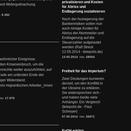
privatisieren und Kosten
it und Widergutmachung.
für Abriss und
Endlagerung sozialisieren
s:
6.382
Nach der Auslagerung der
Bankenrisiken sollen nun
auch riesige Kosten für
Abriss der Atommeiler und
Endlagerung auf die
Steuerzahler aufgelastet
werden (Ralf Streck
12.05.2014 - telepolis.de)
13.05.2014
hits:
28554
ewöhnlicher Ereignisse.
den Kriseneinbruch, um die
nrechte weiter auszuhöhlen; auf
Freiheit für das Imperium?
erade am untersten Ende der
Zwei Deutungen kursieren
iger Widerstand.
derzeit, um den Konflikt in
ils migrantischen Arbeiter_innen
der Ukraine zu erklären.
Sie widersprechen sich -
und haben beide viele
its:
17.979
Anhänger. Ein Vergleich
(telepolis.de - Paul
Schreyer)
07.05.2014
hits:
26971
EuGH erklärt