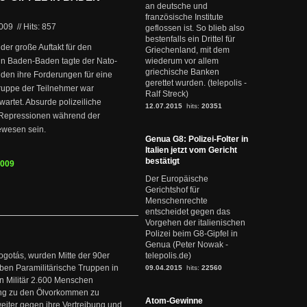
an deutsche und
französische Institute
2009
//
Hits: 857
geflossen ist. So blieb also
bestenfalls ein Drittel für
der große Auftakt für den
Griechenland, mit dem
 in Baden-Baden tagte der Nato-
wiederum vor allem
griechische Banken
den ihre Forderungen für eine
gerettet wurden. (telepolis -
Gruppe der Teilnehmer war
Ralf Streck)
wartet. Absurde polizeiliche
12.07.2015
hits:
20351
Repressionen während der
ewesen sein.
Genua G8: Polizei-Folter in
Italien jetzt vom Gericht
bestätigt
2009
Der Europäische
Gerichtshof für
Menschenrechte
entscheidet gegen das
Vorgehen der italienischen
Polizei beim G8-Gipfel in
Genua (Peter Nowak -
ogotás, wurden Mitte der 90er
telepolis.de)
en Paramilitärische Truppen in
09.04.2015
hits:
22560
 Militär 2.600 Menschen
ng zu den Ölvorkommen zu
Atom-Gewinne
weiter gegen ihre Vertreibung und