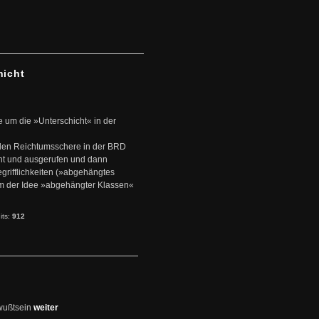
hicht
e um die »Unterschicht« in der
den Reichtumsschere in der BRD
nt und ausgerufen und dann
rifflichkeiten (»abgehängtes
um der Idee »abgehängter Klassen«
its:
912
wußtsein
weiter