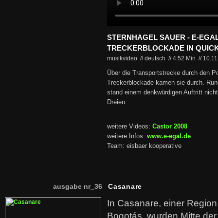
STERNHAGEL SAUER - E-EGAL
TRECKERBLOCKADE IN QUICKB
musikvideo // deutsch
//
4:52 Min
//
10.1
Über die Transportstrecke durch den Pol
Treckerblockade kamen sie durch. Run
stand einem denkwürdigen Auftritt nich
Dreien.
weitere Videos:
Castor 2008
weitere Infos:
www.e-egal.de
Team: eisbaer kooperative
ausgabe nr_36
Casanare
In Casanare, einer Regio
Bogotás, wurden Mitte der