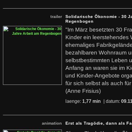
trailer
Solidarische Ökonomie - 30 J
Regenbogen
"Im März besetzten 30 Fr
Kinder ein leerstehende
ehemaliges Fabrikgelände.
bezahlbaren Wohnraum u
selbstbestimmten Leben u
Anfang an waren sie im Kie
und Kinder-Angebote organ
für sich selbst als auch fü
(Anne Frisius)
laenge:
1,77 min
| datum:
09.1
animation
Erst als Tragödie, dann als F