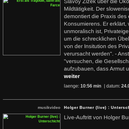
Slavoy Zizek über die Ök
Mildtätigkeit. Der sloweni
demontiert die Praxis des
Konsumierens. Er erklärt,
unmoralisch ist, Privatei
um die schrecklichen Übe
von der Insitution des Pri
verursacht werden". - Ans
"versuchen, die Gesellsch
aufzubauen, dass Armut u
weiter
laenge:
10:56 min
| datum:
24.
musikvideo
Holger Burner (live) : Untersc
Live-Auftritt von Holger Bu