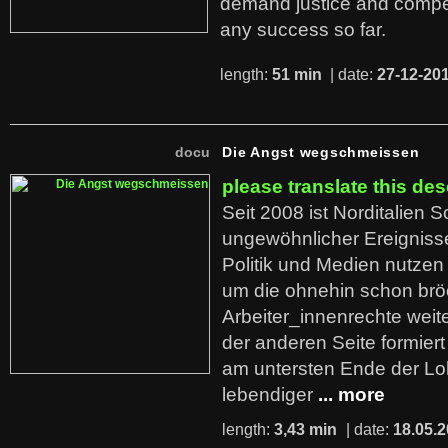
demand justice and compe
any success so far.
length:
51 min
| date:
27-12-20
docu
Die Angst wegschmeissen
please translate this des
Seit 2008 ist Norditalien 
ungewöhnlicher Ereigniss
Politik und Medien nutzen
um die ohnehin schon br
Arbeiter_innenrechte weit
der anderen Seite formier
am untersten Ende der Lo
lebendiger
... more
length:
3,43 min
| date:
18.05.