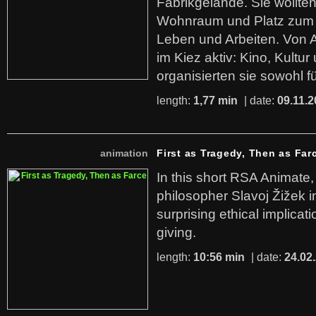
Fabrikgelände. Sie wollte
Wohnraum und Platz zum 
Leben und Arbeiten. Von 
im Kiez aktiv: Kino, Kultu
organisierten sie sowohl f
length:
1,77 min
| date:
09.11.2
animation
First as Tragedy, Then as Far
In this short RSA Animate
philosopher Slavoj Žižek i
surprising ethical implicati
giving.
length:
10:56 min
| date:
24.02