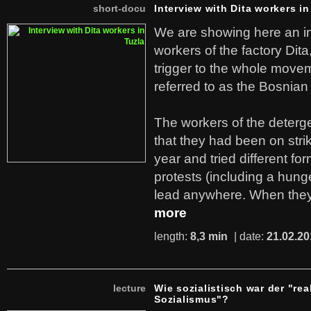
short-docu
Interview with Dita workers in
We are showing here an in
workers of the factory Dit
trigger to the whole move
referred to as the Bosnian
The workers of the deterge
that they had been on stri
year and tried different fo
protests (including a hunge
lead anywhere. When they
more
length:
8,3 min
| date:
21.02.20
lecture
Wie sozialistisch war der "rea
Sozialismus"?