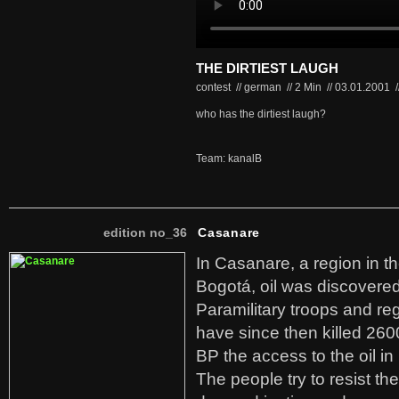
THE DIRTIEST LAUGH
contest // german
//
2 Min
//
03.01.2001
/
who has the dirtiest laugh?
Team: kanalB
edition no_36
Casanare
In Casanare, a region in t
Bogotá, oil was discovered 
Paramilitary troops and re
have since then killed 260
BP the access to the oil in
The people try to resist th