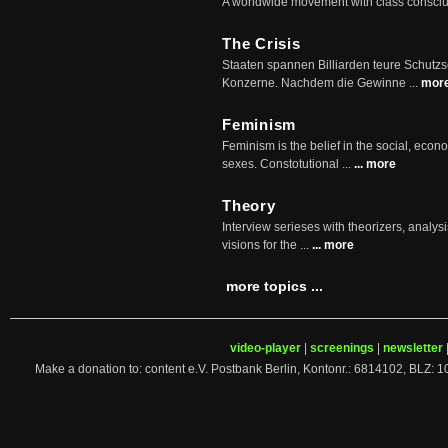
A worldwide movement with class consci
The Crisis
Staaten spannen Billiarden teure Schutz
Konzerne. Nachdem die Gewinne ...
mor
Feminism
Feminism is the belief in the social, econo
sexes. Constotutional ...
... more
Theory
Interview serieses with theorizers, analysi
visions for the ...
... more
more topics ...
video-player
|
screenings
|
newsletter
Make a donation to: content e.V. Postbank Berlin, Kontonr.: 6814102, 