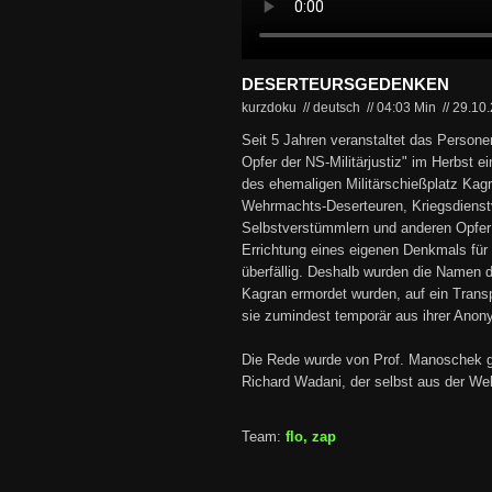
DESERTEURSGEDENKEN
kurzdoku // deutsch
//
04:03 Min
//
29.10
Seit 5 Jahren veranstaltet das Personen
Opfer der NS-Militärjustiz" im Herbst 
des ehemaligen Militärschießplatz Kag
Wehrmachts-Deserteuren, Kriegsdienst
Selbstverstümmlern und anderen Opfer d
Errichtung eines eigenen Denkmals für
überfällig. Deshalb wurden die Namen de
Kagran ermordet wurden, auf ein Transp
sie zumindest temporär aus ihrer Anony
Die Rede wurde von Prof. Manoschek ge
Richard Wadani, der selbst aus der Weh
Team:
flo, zap