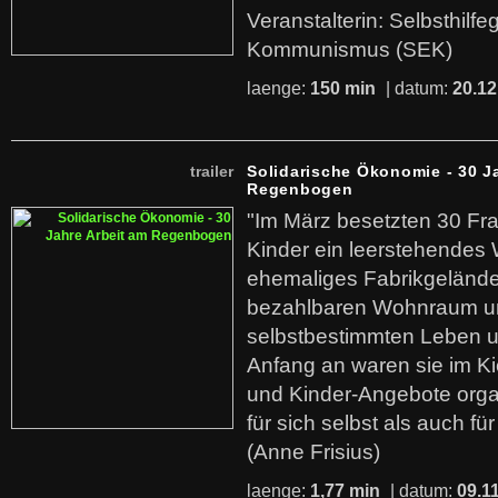
Veranstalterin: Selbsthilf
Kommunismus (SEK)
laenge:
150 min
| datum:
20.12
trailer
Solidarische Ökonomie - 30 J
Regenbogen
"Im März besetzten 30 Fr
Kinder ein leerstehende
ehemaliges Fabrikgelände.
bezahlbaren Wohnraum u
selbstbestimmten Leben u
Anfang an waren sie im Kie
und Kinder-Angebote organ
für sich selbst als auch fü
(Anne Frisius)
laenge:
1,77 min
| datum:
09.1