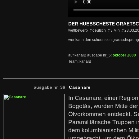
DER HUEBSCHESTE GRAETS
wettbewerb // deutsch
//
3 Min
//
23.03.2
wer kann den schoensten graetschsprun
auf kanalB ausgabe nr_5:
oktober 2000
Team: kanalB
ausgabe nr_36
Casanare
In Casanare, einer Regio
Bogotás, wurden Mitte der
Ölvorkommen entdeckt. S
Paramilitärische Truppen 
dem kolumbianischen Mili
umgebracht, um dem Ölko