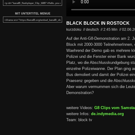
MIT UNTERTITEL MENUE
BLACK BLOCK IN ROSTOCK
kurzdoku // deutsch
//
2:45 Min
//
02.06.
Auf der Anti-G8-Demonstration am 2. J
Block mit 2000-3000 TeilnehmerInnen, 
Waehrend der Demo gab es mehrere kle
Polizei und die Fenster einer Bank wu
Platz, wo die Abschlusskundgebung stat
einzelne Polizeiwanne. Der Plan ging a
Bus demoliert und damit der Polizei ein
Praesenz gegeben und die Abschlussk
Aber warum vermummen sich die Leute e
Demonstration?
weitere Videos:
G8 Clips vom Samsta
weitere Infos:
de.indymedia.org
Team: block tv