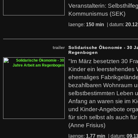
Veranstalterin: Selbsthilf
Kommunismus (SEK)
laenge:
150 min
| datum:
20.12
trailer
Solidarische Ökonomie - 30 J
Regenbogen
"Im März besetzten 30 Fr
Kinder ein leerstehende
ehemaliges Fabrikgelände.
bezahlbaren Wohnraum u
selbstbestimmten Leben u
Anfang an waren sie im Kie
und Kinder-Angebote organ
für sich selbst als auch fü
(Anne Frisius)
laenge:
1,77 min
| datum:
09.1