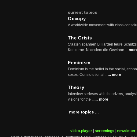
current topics
Occupy
A worldwide movement with class consci
The Crisis
Staaten spannen Billiarden teure Schutz
Konzerne. Nachdem die Gewinne ...
mor
Feminism
Feminism is the belief in the social, econo
sexes. Constotutional ...
... more
Theory
Interview serieses with theorizers, analysi
visions for the ...
... more
more topics ...
video-player
|
screenings
|
newsletter