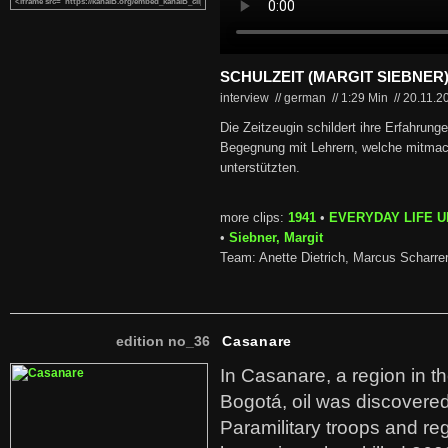
SCHULZEIT (MARGIT SIEBNER
interview // german
//
1:29 Min
//
20.11.2
Die Zeitzeugin schildert ihre Erfahrunge
Begegnung mit Lehrern, welche mitmac
unterstützten.
more clips:
1941
•
EVERYDAY LIFE 
•
Siebner, Margit
Team: Anette Dietrich, Marcus Scharre
edition no_36
Casanare
In Casanare, a region in t
Bogotá, oil was discovered 
Paramilitary troops and re