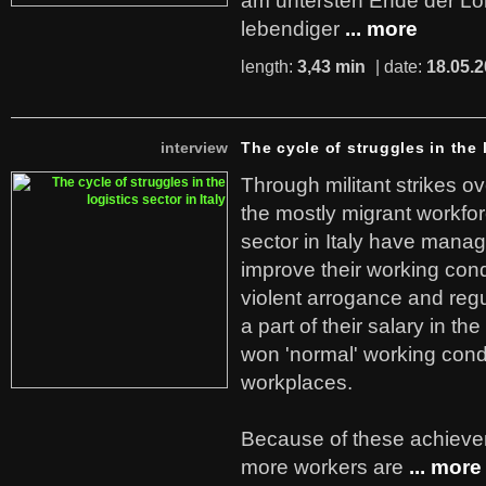
am untersten Ende der Lo
lebendiger
... more
length:
3,43 min
| date:
18.05.
interview
The cycle of struggles in the l
Through militant strikes ov
the mostly migrant workforc
sector in Italy have manag
improve their working cond
violent arrogance and regu
a part of their salary in th
won 'normal' working cond
workplaces.
Because of these achiev
more workers are
... more