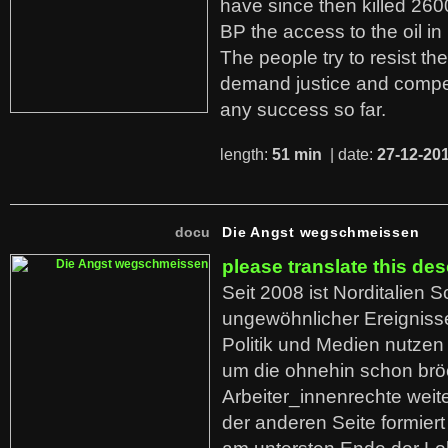
have since then killed 260
BP the access to the oil in
The people try to resist th
demand justice and compe
any success so far.
length:
51 min
| date:
27-12-20
docu
Die Angst wegschmeissen
please translate this des
Seit 2008 ist Norditalien 
ungewöhnlicher Ereigniss
Politik und Medien nutzen
um die ohnehin schon br
Arbeiter_innenrechte weit
der anderen Seite formier