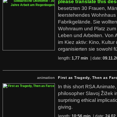
please translate this des
besetzten 30 Frauen, Män
leerstehendes Wohnhaus
Fabrikgelände. Sie wollte
Wohnraum und Platz zum 
Leben und Arbeiten. Von 
im Kiez aktiv: Kino, Kultu
organisierten sie sowohl f
length:
1,77 min
| date:
09.11.2
animation
First as Tragedy, Then as Far
In this short RSA Animate
philosopher Slavoj Žižek i
surprising ethical implicati
giving.
length:
10:56 min
| date:
24.02