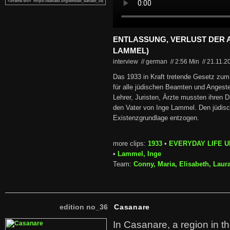
ENTLASSUNG, VERLUST DER A
LAMMEL)
interview // german
//
2:56 Min
//
21.11.2
Das 1933 in Kraft tretende Gesetz zu
für alle jüdischen Beamten und Angeste
Lehrer, Juristen, Ärzte mussten ihren Di
den Vater von Inge Lammel. Den jüdisc
Existenzgrundlage entzogen.
more clips:
1933
•
EVERYDAY LIFE 
•
Lammel, Inge
Team:
Conny, Maria, Elisabeth, Laur
edition no_36
Casanare
In Casanare, a region in t