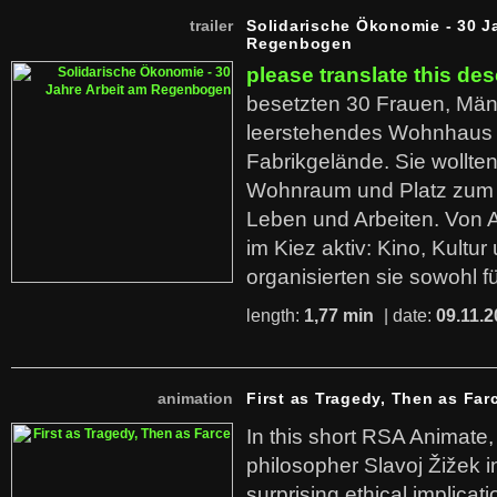
trailer
Solidarische Ökonomie - 30 J
Regenbogen
please translate this des
besetzten 30 Frauen, Män
leerstehendes Wohnhaus
Fabrikgelände. Sie wollte
Wohnraum und Platz zum 
Leben und Arbeiten. Von 
im Kiez aktiv: Kino, Kultu
organisierten sie sowohl f
length:
1,77 min
| date:
09.11.2
animation
First as Tragedy, Then as Far
In this short RSA Animate
philosopher Slavoj Žižek i
surprising ethical implicati