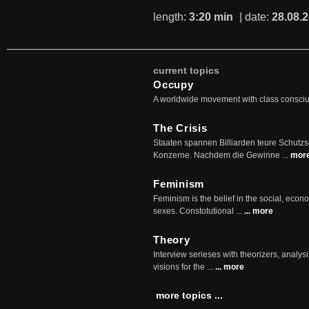
length:
3:20 min
| date:
28.08.
current topics
Occupy
A worldwide movement with class consci
The Crisis
Staaten spannen Billiarden teure Schutz
Konzerne. Nachdem die Gewinne ...
mor
Feminism
Feminism is the belief in the social, econo
sexes. Constotutional ...
... more
Theory
Interview serieses with theorizers, analysi
visions for the ...
... more
more topics ...