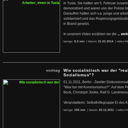
in Tusla. Sie hatten am 5. Februar zusa
demonstriert und waren von der Polizei b
Daraufhin hatten sich v.a. junge und arb
solidarisiert und das Regierungsgebäude
in Brand gesetzt.
In unserem Video erzählen sie die
... wei
laenge:
8,3 min
| datum:
21.02.2014
|
video-hi
vortrag
Wie sozialistisch war der "rea
Sozialismus"?
01.11.2011, Berlin - Zweiter Diskussions
"Was tun mit Kommunismus?". Auf dem Po
Bock, Christoph Jünke, Ralf G. Landmess
Veranstalterin: Selbsthilfegruppe Ei de
laenge:
150 min
| datum:
20.12.2011
|
video-hi