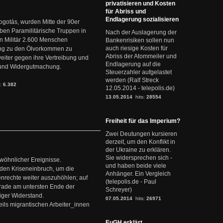
privatisieren und Kosten
für Abriss und
Endlagerung sozialisieren
ogotás, wurden Mitte der 90er
en Paramilitärische Truppen in
Nach der Auslagerung der
 Militär 2.600 Menschen
Bankenrisiken sollen nun
auch riesige Kosten für
ng zu den Ölvorkommen zu
Abriss der Atommeiler und
weiter gegen ihre Vertreibung und
Endlagerung auf die
it und Widergutmachung.
Steuerzahler aufgelastet
werden (Ralf Streck
s:
6.382
12.05.2014 - telepolis.de)
13.05.2014
hits:
28554
Freiheit für das Imperium?
Zwei Deutungen kursieren
derzeit, um den Konflikt in
der Ukraine zu erklären.
Sie widersprechen sich -
ewöhnlicher Ereignisse.
und haben beide viele
den Kriseneinbruch, um die
Anhänger. Ein Vergleich
nrechte weiter auszuhöhlen; auf
(telepolis.de - Paul
erade am untersten Ende der
Schreyer)
iger Widerstand.
07.05.2014
hits:
26971
ils migrantischen Arbeiter_innen
EuGH erklärt