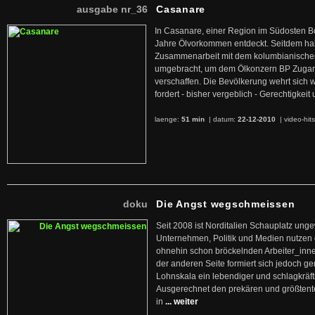
ausgabe nr_36
Casanare
In Casanare, einer Region im Südosten B
Jahre Ölvorkommen entdeckt. Seitdem hab
Zusammenarbeit mit dem kolumbianischen
umgebracht, um dem Ölkonzern BP Zuga
verschaffen. Die Bevölkerung wehrt sich 
fordert - bisher vergeblich - Gerechtigke
laenge:
51 min
| datum:
22-12-2010
|
video-hit
doku
Die Angst wegschmeissen
Seit 2008 ist Norditalien Schauplatz ung
Unternehmen, Politik und Medien nutzen 
ohnehin schon bröckelnden Arbeiter_inne
der anderen Seite formiert sich jedoch g
Lohnskala ein lebendiger und schlagkräft
Ausgerechnet den prekären und größtente
in
... weiter