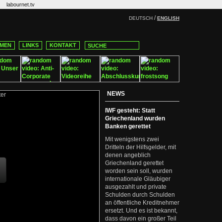
labournet.tv
/
DEUTSCH
ENGLISH
MEN
LINKS
KONTAKT
NEWS
IWF gesteht: Statt
Griechenland wurden
Banken gerettet
Mit wenigstens zwei
Dritteln der Hilfsgelder, mit
denen angeblich
Griechenland gerettet
worden sein soll, wurden
internationale Gläubiger
ausgezahlt und private
Schulden durch Schulden
an öffentliche Kreditnehmer
ersetzt. Und es ist bekannt,
dass davon ein großer Teil