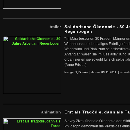
trailer
Solidarische Ökonomie - 30 J
Regenbogen
"Im März besetzten 30 Frauen, Männer un
Wohnhaus und ehemaliges Fabrikgelände
Wohnraum und Platz zum selbstbestimmt
Anfang an waren sie im Kiez aktiv: Kino,
organisierten sie sowohl für sich selbst al
(Anne Frisius)
laenge:
1,77 min
| datum:
09.11.2011
|
video-h
animation
Erst als Tragödie, dann als F
Slavoy Zizek über die Ökonomie der Mildt
Philosoph demontiert die Praxis des ethi