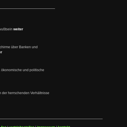
wußtsein
weiter
schirme über Banken und
er
, ökonomische und politische
en der herrschenden Verhältnisse