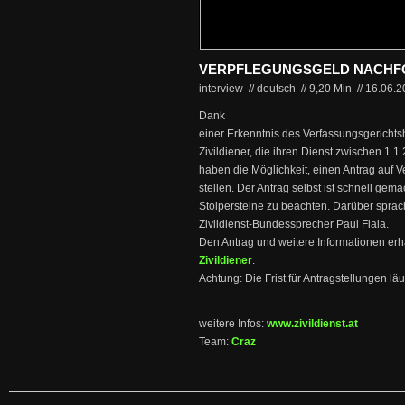
VERPFLEGUNGSGELD NACH
interview // deutsch
//
9,20 Min
//
16.06.
Dank
einer Erkenntnis des Verfassungsgerichts
Zivildiener, die ihren Dienst zwischen 1.1
haben die Möglichkeit, einen Antrag auf
stellen. Der Antrag selbst ist schnell gemac
Stolpersteine zu beachten. Darüber sprac
Zivildienst-Bundessprecher Paul Fiala.
Den Antrag und weitere Informationen erha
Zivildiener
.
Achtung: Die Frist für Antragstellungen l
weitere Infos:
www.zivildienst.at
Team:
Craz