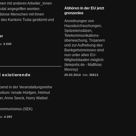
mmen mit anderen Arbeiter_innen
Abhören in der EU jetzt
rutal angegriffen worden.
grenzenlos
eitslose Menschen mit ihnen
 des Kantons Tusla gestürmt und
Anordnungen von
Hausdurchsuchungen,
Spitzeleinsätzen,
Telekommunikations-
ter
überwachung, Trojanern
ts:
3.040
und zur Aufhebung des
Bankgeheimnisses sind
nun unter allen EU-
Mitgliedstaaten möglich.
(telepolis.de - Matthias
Monroy)
l existierende
25.03.2014
hits:
36613
abend in der Veranstaltungsreihe
dium: renate Hürtgen, Helmut
er, Anne Seeck, Harry Waibel.
s Kommunismus (SEK)
ts:
4.393