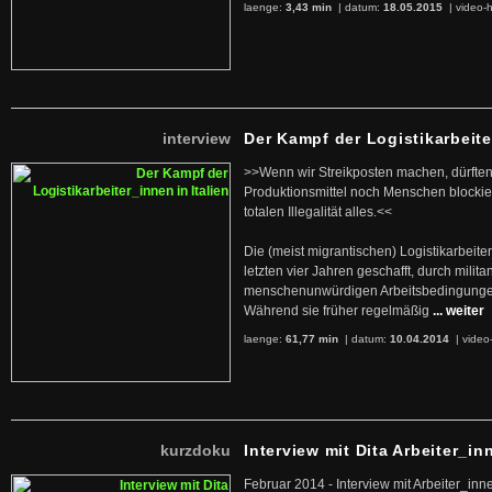
laenge:
3,43 min
| datum:
18.05.2015
|
video-h
interview
Der Kampf der Logistikarbeite
>>Wenn wir Streikposten machen, dürften
Produktionsmittel noch Menschen blockier
totalen Illegalität alles.<<
Die (meist migrantischen) Logistikarbeite
letzten vier Jahren geschafft, durch militan
menschenunwürdigen Arbeitsbedingunge
Während sie früher regelmäßig
... weiter
laenge:
61,77 min
| datum:
10.04.2014
|
video
kurzdoku
Interview mit Dita Arbeiter_in
Februar 2014 - Interview mit Arbeiter_inn