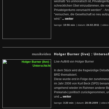
weshalb "es unmoralisch ist, Privateige
schrecklichen Übel einzudämmen, die von 
Privateigentums verursacht werden". - An
"versuchen, die Gesellschaft so neu auf
wird."
... weiter
laenge:
10:56 min
| datum:
24.02.2011
|
video-
musikvideo
Holger Burner (live) : Untersc
Live-Auftritt von Holger Burner
In dem Stück wird die fragwürdige Debatt
BRD thematisiert.
Diese wurde erst in Folge der zunehmen
im Jahr 2006 von Kurt Beck (SPD) benan
umgehend wieder im Rahmen anderer Beg
Prekariat«) politisch zurückgenommen, 
und
... weiter
laenge:
3:20 min
| datum:
28.08.2009
|
video-h