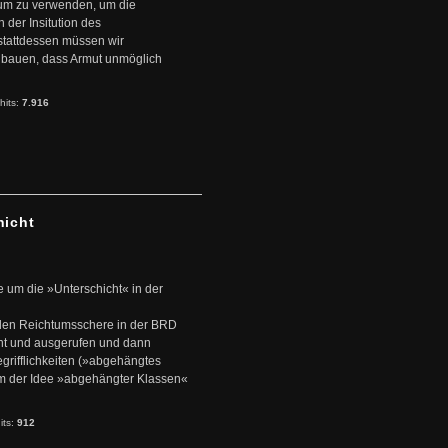
ntum zu verwenden, um die
der Insitution des
stattdessen müssen wir
zubauen, dass Armut unmöglich
hits:
7.916
hicht
e um die »Unterschicht« in der
den Reichtumsschere in der BRD
nt und ausgerufen und dann
rifflichkeiten (»abgehängtes
um der Idee »abgehängter Klassen«
its:
912