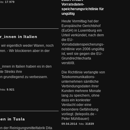
its:
17.979
Vorratsdaten-
speicherungsrichtlinie für
ungültig
Heute Vormittag hat der
Europäische Gerichtshof
(EuGH) in Luxemburg ein
Urteil verkündet, nach dem
r_innen in Italien
die EU-
Vorratsdatenspeicherungs-
 wir eigentlich weder Waren, noch
richtlinie von 2006 ungültig
en. - Wir blockieren aber in der
ist, weil sie gegen die EU-
Grundrechtecharta
verstößt.
r_innen in Italien haben es in den
te Streiks ihre
Die Richtlinie verlangte von
n grundlegend zu verbessern.
Telekommunikations-
unternehmen sämtliche
Verbindungsdaten ihrer
-hits:
9.921
Kunden mehrere Monate
lang zu speichern, ohne
dass ein konkreter
Verdacht oder eine
besondere Gefährdung
vorliegt. (telepolis.de -
nen in Tusla
Peter Mühlbauer)
09.04.2014
hits:
31839
en der Reinigungsmittelfabrik Dita