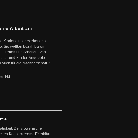
ahre Arbeit am
d Kinder ein leerstehendes
. Sie wollten bezahlbaren
en Leben und Arbeiten. Von
 Kultur und Kinder-Angebote
s auch für die Nachbarschaft. "
its:
962
arce
ätigkeit. Der slowenische
schen Konsumierens. Er erklärt,