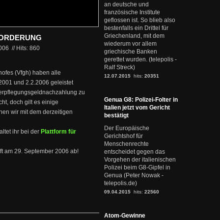
an deutsche und
französische Institute
geflossen ist. So blieb also
bestenfalls ein Drittel für
Griechenland, mit dem
FORDERUNG
wiederum vor allem
2006
//
Hits: 860
griechische Banken
gerettet wurden. (telepolis -
Ralf Streck)
hofes (Vfgh) haben alle
12.07.2015
hits:
20351
.2001 und 2.2.2006 geleistet
 Verpflegungsgeldnachzahlung zu
Genua G8: Polizei-Folter in
ht, doch gilt es einige
Italien jetzt vom Gericht
hen wir mit dem derzeitigen
bestätigt
Der Europäische
ltet ihr bei der
Plattform für
Gerichtshof für
Menschenrechte
äuft am 29. September 2006 ab!
entscheidet gegen das
Vorgehen der italienischen
Polizei beim G8-Gipfel in
Genua (Peter Nowak -
telepolis.de)
09.04.2015
hits:
22560
Atom-Gewinne