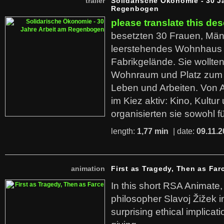
trailer
Solidarische Ökonomie - 30 J
Regenbogen
please translate this des
besetzten 30 Frauen, Män
leerstehendes Wohnhaus
Fabrikgelände. Sie wollte
Wohnraum und Platz zum 
Leben und Arbeiten. Von 
im Kiez aktiv: Kino, Kultu
organisierten sie sowohl f
length:
1,77 min
| date:
09.11.2
animation
First as Tragedy, Then as Far
In this short RSA Animate
philosopher Slavoj Žižek i
surprising ethical implicati