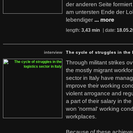
der anderen Seite formier
am untersten Ende der Lo
lebendiger
... more
length:
3,43 min
| date:
18.05.
interview
The cycle of struggles in the l
Through militant strikes ov
the mostly migrant workforc
sector in Italy have manag
improve their working cond
violent arrogance and regu
a part of their salary in th
won 'normal' working cond
workplaces.
Because of these achiev