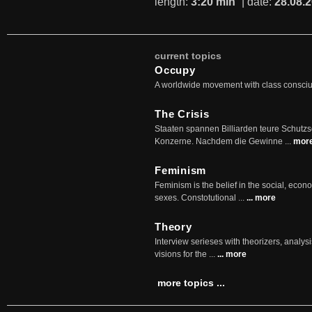
length:
3:20 min
| date:
28.08.
current topics
Occupy
A worldwide movement with class consci
The Crisis
Staaten spannen Billiarden teure Schutz
Konzerne. Nachdem die Gewinne ...
mor
Feminism
Feminism is the belief in the social, econo
sexes. Constotutional ...
... more
Theory
Interview serieses with theorizers, analysi
visions for the ...
... more
more topics ...