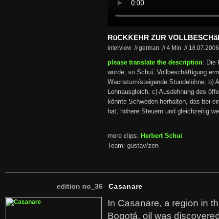
RüCKKEHR ZUR VOLLBESCHä
interview // german
//
4 Min
//
18.07.200
please translate the description
: Die
würde, so Schui, Vollbeschäftigung erm
Wachstum/steigende Stundelöhne, b) Ar
Lohnausgleich, c) Ausdehnung des öffen
könnte Schweden herhalten, das bei ein
hat, höhere Steuern und gleichzeitig we
more clips:
Herbert Schui
Team: gustav/zen
edition no_36
Casanare
In Casanare, a region in t
Bogotá, oil was discovered 