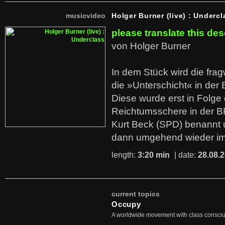
musicvideo
Holger Burner (live) : Undercl
please translate this des
von Holger Burner
In dem Stück wird die fra
die »Unterschicht« in der 
Diese wurde erst in Folg
Reichtumsschere in der B
Kurt Beck (SPD) benannt
dann umgehend wieder i
length:
3:20 min
| date:
28.08.
current topics
Occupy
A worldwide movement with class consci