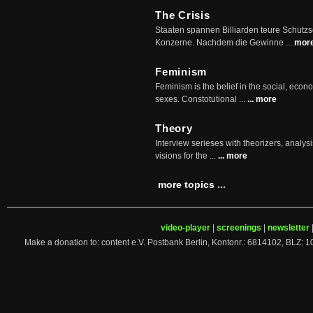
The Crisis
Staaten spannen Billiarden teure Schutz
Konzerne. Nachdem die Gewinne ...
mor
Feminism
Feminism is the belief in the social, econo
sexes. Constotutional ...
... more
Theory
Interview serieses with theorizers, analysi
visions for the ...
... more
more topics ...
video-player
|
screenings
|
newsletter
Make a donation to: content e.V. Postbank Berlin, Kontonr.: 6814102, 