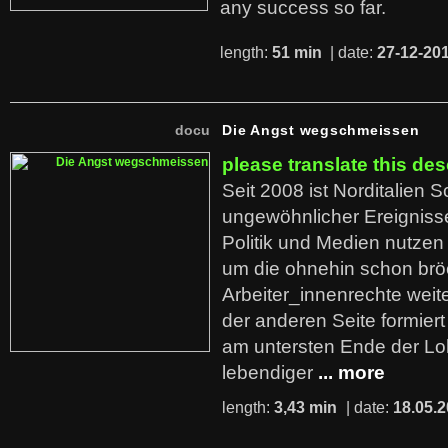
any success so far.
length:
51 min
| date:
27-12-20
docu
Die Angst wegschmeissen
please translate this des
Seit 2008 ist Norditalien 
ungewöhnlicher Ereigniss
Politik und Medien nutzen
um die ohnehin schon br
Arbeiter_innenrechte weit
der anderen Seite formier
am untersten Ende der Lo
lebendiger
... more
length:
3,43 min
| date:
18.05.