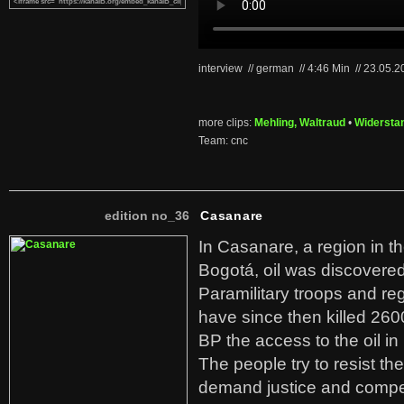
interview // german
//
4:46 Min
//
23.05.
more clips:
Mehling, Waltraud
•
Widersta
Team: cnc
edition no_36
Casanare
In Casanare, a region in t
Bogotá, oil was discovered 
Paramilitary troops and re
have since then killed 260
BP the access to the oil in
The people try to resist th
demand justice and compe