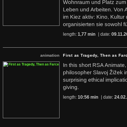
Wohnraum und Platz zum 
Leben und Arbeiten. Von 
im Kiez aktiv: Kino, Kultu
organisierten sie sowohl f
length:
1,77 min
| date:
09.11.2
animation
First as Tragedy, Then as Far
In this short RSA Animate
philosopher Slavoj Žižek i
surprising ethical implicati
giving.
length:
10:56 min
| date:
24.02