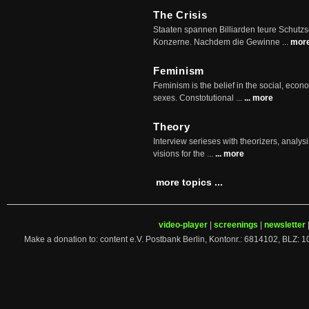
The Crisis
Staaten spannen Billiarden teure Schutz
Konzerne. Nachdem die Gewinne ...
mor
Feminism
Feminism is the belief in the social, econo
sexes. Constotutional ...
... more
Theory
Interview serieses with theorizers, analysi
visions for the ...
... more
more topics ...
video-player
|
screenings
|
newsletter
Make a donation to: content e.V. Postbank Berlin, Kontonr.: 6814102, 