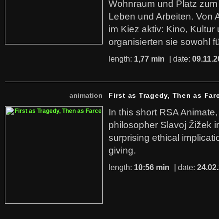
Wohnraum und Platz zum 
Leben und Arbeiten. Von 
im Kiez aktiv: Kino, Kultu
organisierten sie sowohl f
length:
1,77 min
| date:
09.11.2
animation
First as Tragedy, Then as Far
In this short RSA Animate
philosopher Slavoj Žižek i
surprising ethical implicati
giving.
length:
10:56 min
| date:
24.02