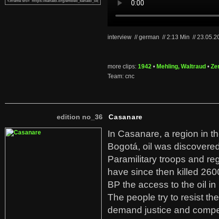
interview // german
//
2:13 Min
//
23.05.
more clips:
1942
•
Mehling, Waltraud
•
Ze
Team: cnc
edition no_36
Casanare
In Casanare, a region in t
Bogotá, oil was discovered 
Paramilitary troops and re
have since then killed 260
BP the access to the oil in
The people try to resist th
demand justice and compe