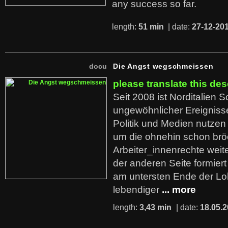
any success so far.
length:
51 min
| date:
27-12-20
docu
Die Angst wegschmeissen
please translate this des
Seit 2008 ist Norditalien 
ungewöhnlicher Ereigniss
Politik und Medien nutzen
um die ohnehin schon br
Arbeiter_innenrechte weit
der anderen Seite formier
am untersten Ende der Lo
lebendiger
... more
length:
3,43 min
| date:
18.05.