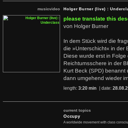
musicvideo
Holger Burner (live) : Undercl
please translate this des
von Holger Burner
In dem Stück wird die fra
die »Unterschicht« in der 
Diese wurde erst in Folg
Reichtumsschere in der B
Kurt Beck (SPD) benannt
dann umgehend wieder i
length:
3:20 min
| date:
28.08.
current topics
Occupy
A worldwide movement with class consci