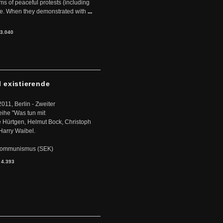
rms of peaceful protests (including
ere. When they demonstrated with
...
3.040
l existierende
2011, Berlin - Zweiter
eihe "Was tun mit
Hürtgen, Helmut Bock, Christoph
Harry Waibel.
s Kommunismus (SEK)
:
4.393