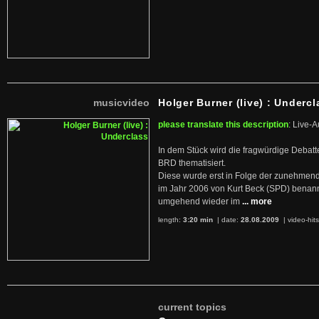
musicvideo
Holger Burner (live) : Undercl
please translate this description
: Live-A
In dem Stück wird die fragwürdige Debatt
BRD thematisiert.
Diese wurde erst in Folge der zunehmen
im Jahr 2006 von Kurt Beck (SPD) benan
umgehend wieder im
... more
length:
3:20 min
| date:
28.08.2009
|
video-hit
current topics