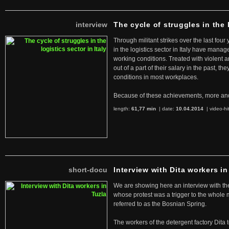
interview
The cycle of struggles in the l
Through militant strikes over the last four
in the logistics sector in Italy have manag
working conditions. Treated with violent 
out of a part of their salary in the past, 
conditions in most workplaces.
Because of these achievements, more an
length:
61,77 min
| date:
10.04.2014
|
video-hi
short-docu
Interview with Dita workers in
We are showing here an interview with the 
whose protest was a trigger to the whole
referred to as the Bosnian Spring.
The workers of the detergent factory Dita 