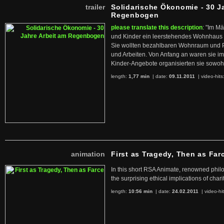
trailer
Solidarische Ökonomie - 30 J
Regenbogen
please translate this description
: "Im M
und Kinder ein leerstehendes Wohnhaus
Sie wollten bezahlbaren Wohnraum und 
und Arbeiten. Von Anfang an waren sie im 
Kinder-Angebote organisierten sie sowohl
length:
1,77 min
| date:
09.11.2011
|
video-hits
animation
First as Tragedy, Then as Far
In this short RSA Animate, renowned philo
the surprising ethical implications of chari
length:
10:56 min
| date:
24.02.2011
|
video-hi