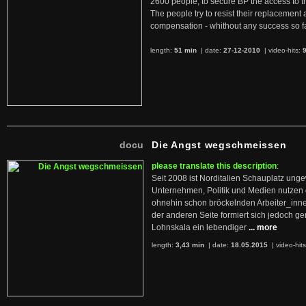
2600 people, to secure BP the access to th
The people try to resist their replacemen
compensation - whithout any success so fa
length:
51 min
| date:
27-12-2010
|
video-hits:
docu
Die Angst wegschmeissen
please translate this description
:
Seit 2008 ist Norditalien Schauplatz ung
Unternehmen, Politik und Medien nutzen 
ohnehin schon bröckelnden Arbeiter_inne
der anderen Seite formiert sich jedoch g
Lohnskala ein lebendiger
... more
length:
3,43 min
| date:
18.05.2015
|
video-hit