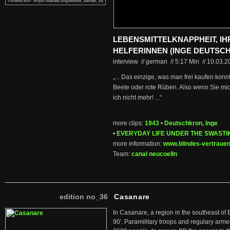
LEBENSMITTELKNAPPHEIT, IH
HELFERINNEN (INGE DEUTSC
interview // german
//
5:17 Min
//
10.03.
„... Das einzige, was man frei kaufen konnt
Beete oder rote Rüben. Also wenn Sie mic
ich nicht mehr! ...“
more clips:
1943
•
Deutschkron, Inge
•
EVERYDAY LIFE UNDER THE SWASTI
more information:
www.blindes-vertraue
Team:
canal neucoelln
edition no_36
Casanare
In Casanare, a region in the southeast of 
90'. Paramilitary troops and regulary arme