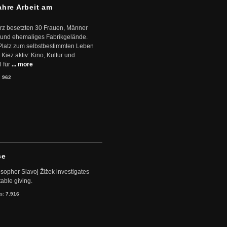
ahre Arbeit am
ärz besetzten 30 Frauen, Männer
 und ehemaliges Fabrikgelände.
Platz zum selbstbestimmten Leben
Kiez aktiv: Kino, Kultur und
 für
... more
:
962
ce
sopher Slavoj Žižek investigates
table giving.
ts:
7.916