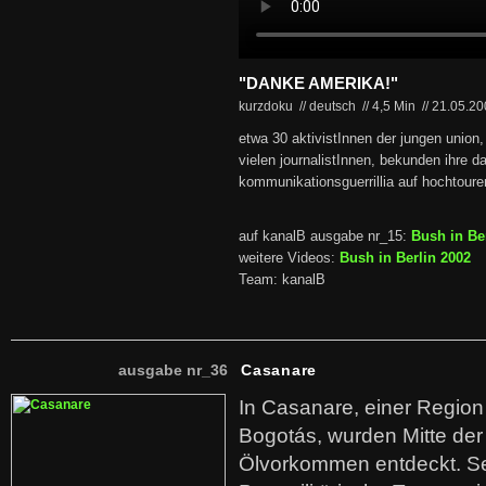
"DANKE AMERIKA!"
kurzdoku // deutsch
//
4,5 Min
//
21.05.2
etwa 30 aktivistInnen der jungen union,
vielen journalistInnen, bekunden ihre d
kommunikationsguerrillia auf hochtoure
auf kanalB ausgabe nr_15:
Bush in Be
weitere Videos:
Bush in Berlin 2002
Team: kanalB
ausgabe nr_36
Casanare
In Casanare, einer Regio
Bogotás, wurden Mitte der
Ölvorkommen entdeckt. S