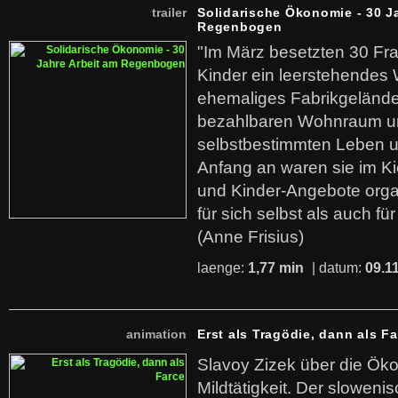
trailer
Solidarische Ökonomie - 30 J
Regenbogen
"Im März besetzten 30 Fr
Kinder ein leerstehende
ehemaliges Fabrikgelände.
bezahlbaren Wohnraum u
selbstbestimmten Leben u
Anfang an waren sie im Kie
und Kinder-Angebote organ
für sich selbst als auch fü
(Anne Frisius)
laenge:
1,77 min
| datum:
09.1
animation
Erst als Tragödie, dann als F
Slavoy Zizek über die Ök
Mildtätigkeit. Der sloweni