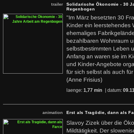
trailer
Solidarische Ökonomie - 30 J
Regenbogen
"Im März besetzten 30 Fr
Kinder ein leerstehende
ehemaliges Fabrikgelände.
bezahlbaren Wohnraum u
selbstbestimmten Leben u
Anfang an waren sie im Kie
und Kinder-Angebote organ
für sich selbst als auch fü
(Anne Frisius)
laenge:
1,77 min
| datum:
09.1
animation
Erst als Tragödie, dann als F
Slavoy Zizek über die Ök
Mildtätigkeit. Der sloweni