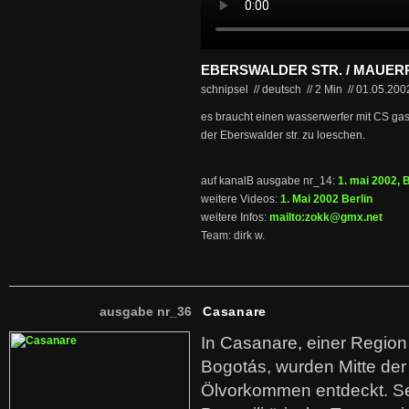
EBERSWALDER STR. / MAUER
schnipsel // deutsch
//
2 Min
//
01.05.20
es braucht einen wasserwerfer mit CS ga
der Eberswalder str. zu loeschen.
auf kanalB ausgabe nr_14:
1. mai 2002, B
weitere Videos:
1. Mai 2002 Berlin
weitere Infos:
mailto:zokk@gmx.net
Team: dirk w.
ausgabe nr_36
Casanare
In Casanare, einer Regio
Bogotás, wurden Mitte der
Ölvorkommen entdeckt. S