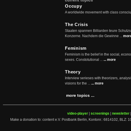
current topics
Occupy
A worldwide movement with class consci
The Crisis
Staaten spannen Billiarden teure Schutz
Konzerne. Nachdem die Gewinne ...
mor
Feminism
Feminism is the belief in the social, econo
sexes. Constotutional ...
... more
Theory
Interview serieses with theorizers, analysi
visions for the ...
... more
more topics ...
video-player
|
screenings
|
newsletter
Make a donation to: content e.V. Postbank Berlin, Kontonr.: 6814102, 