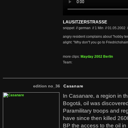
LAUSITZERSTRASSE
snippet // german
//
1 Min
//
01.05.2002
/
angry resident complains about "hobby terr
alight: "Why don"t you go to Friedrichshain
more clips:
Mayday 2002 Berlin
Team:
edition no_36
Casanare
In Casanare, a region in t
Bogotá, oil was discovered 
Paramilitary troops and re
have since then killed 260
BP the access to the oil in