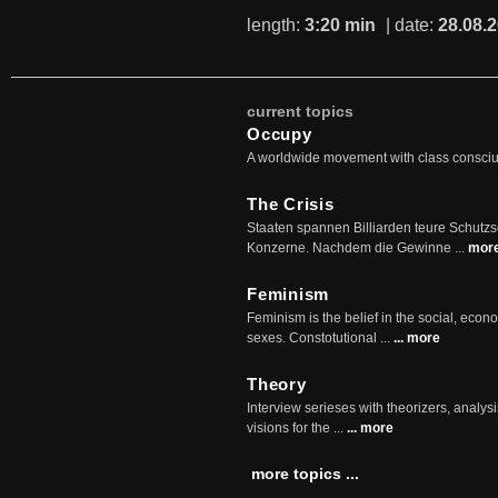
length:
3:20 min
| date:
28.08.
current topics
Occupy
A worldwide movement with class consci
The Crisis
Staaten spannen Billiarden teure Schutz
Konzerne. Nachdem die Gewinne ...
mor
Feminism
Feminism is the belief in the social, econo
sexes. Constotutional ...
... more
Theory
Interview serieses with theorizers, analysi
visions for the ...
... more
more topics ...