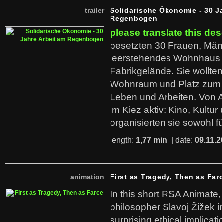
trailer
Solidarische Ökonomie - 30 J
Regenbogen
please translate this des
besetzten 30 Frauen, Män
leerstehendes Wohnhaus
Fabrikgelände. Sie wollte
Wohnraum und Platz zum 
Leben und Arbeiten. Von 
im Kiez aktiv: Kino, Kultu
organisierten sie sowohl f
length:
1,77 min
| date:
09.11.2
animation
First as Tragedy, Then as Far
In this short RSA Animate
philosopher Slavoj Žižek i
surprising ethical implicati