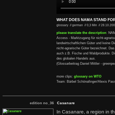
WHAT DOES NAMA STAND FO
glossary // german
//
0,3 Min
//
28.10.20
please translate the description
: NAM
Access - Marktzugang für nicht-agraris
landwirtschaftlichen Güter und keine Di
nicht-agrarische Güter bezeichnet. Das 
auch z.B. Fische und Waldprodukte. D
des globalen Handels aus.
(Glossarbeitrag Daniel Mittler - greenpe
more clips:
glossary on WTO
Team: Bärbel Schönafinger/Alexis Pas
edition no_36
Casanare
In Casanare, a region in t