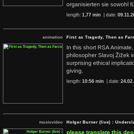
organisierten sie sowohl f
length:
1,77 min
| date:
09.11.2
animation
First as Tragedy, Then as Far
In this short RSA Animate
philosopher Slavoj Žižek i
surprising ethical implicati
giving.
length:
10:56 min
| date:
24.02
musicvideo
Holger Burner (live) : Undercl
please translate this des