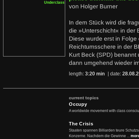
von Holger Burner
In dem Stück wird die fra
die »Unterschicht« in der 
Diese wurde erst in Folg
Reichtumsschere in der B
Kurt Beck (SPD) benannt
dann umgehend wieder i
length:
3:20 min
| date:
28.08.
current topics
Occupy
A worldwide movement with class consci
The Crisis
Staaten spannen Billiarden teure Schutz
Konzerne. Nachdem die Gewinne ...
mor