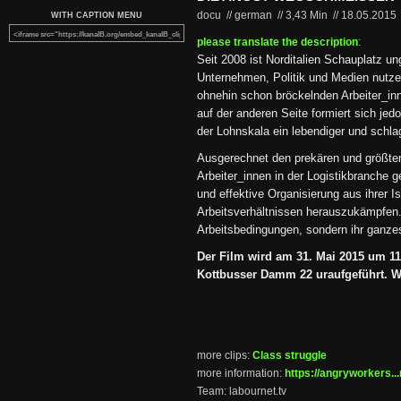
docu // german
//
3,43 Min
//
18.05.2015
WITH CAPTION MENU
please translate the description
:
Seit 2008 ist Norditalien Schauplatz u
Unternehmen, Politik und Medien nutze
ohnehin schon bröckelnden Arbeiter_in
auf der anderen Seite formiert sich je
der Lohnskala ein lebendiger und schla
Ausgerechnet den prekären und größten
Arbeiter_innen in der Logistikbranche ge
und effektive Organisierung aus ihrer I
Arbeitsverhältnissen herauszukämpfen. 
Arbeitsbedingungen, sondern ihr ganze
Der Film wird am 31. Mai 2015 um 1
Kottbusser Damm 22 uraufgeführt. Wir
more clips:
Class struggle
more information:
https://angryworkers...
Team: labournet.tv