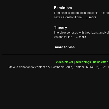
Feminism
Feminism is the belief in the social, econo
sexes. Constotutional ...
... more
Theory
Interview serieses with theorizers, analysi
visions for the ...
... more
more topics ...
video-player
|
screenings
|
newsletter
Make a donation to: content e.V. Postbank Berlin, Kontonr.: 6814102, 