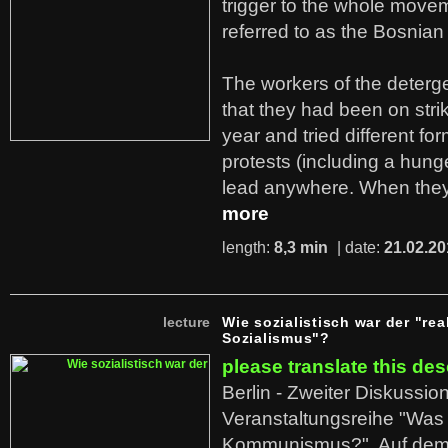
trigger to the whole move
referred to as the Bosnian
The workers of the deterge
that they had been on stri
year and tried different fo
protests (including a hunge
lead anywhere. When they
more
length:
8,3 min
| date:
21.02.20
lecture
Wie sozialistisch war der "rea
Sozialismus"?
please translate this des
Berlin - Zweiter Diskussio
Veranstaltungsreihe "Was 
Kommunismus?". Auf dem