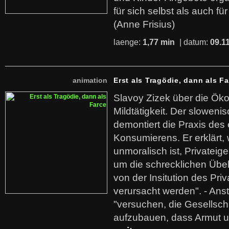
für sich selbst als auch fü
(Anne Frisius)
laenge:
1,77 min
| datum:
09.1
animation
Erst als Tragödie, dann als F
Slavoy Zizek über die Ök
Mildtätigkeit. Der sloweni
demontiert die Praxis des
Konsumierens. Er erklärt,
unmoralisch ist, Privatei
um die schrecklichen Übe
von der Insitution des Pri
verursacht werden". - Ans
"versuchen, die Gesellsch
aufzubauen, dass Armut u