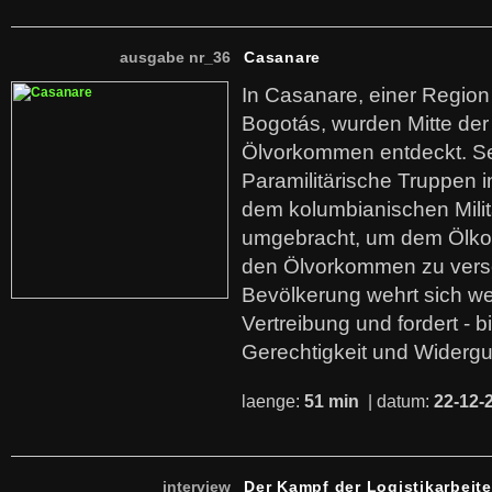
ausgabe nr_36
Casanare
In Casanare, einer Regio
Bogotás, wurden Mitte der
Ölvorkommen entdeckt. S
Paramilitärische Truppen 
dem kolumbianischen Mili
umgebracht, um dem Ölko
den Ölvorkommen zu versc
Bevölkerung wehrt sich we
Vertreibung und fordert - b
Gerechtigkeit und Widerg
laenge:
51 min
| datum:
22-12-
interview
Der Kampf der Logistikarbeite