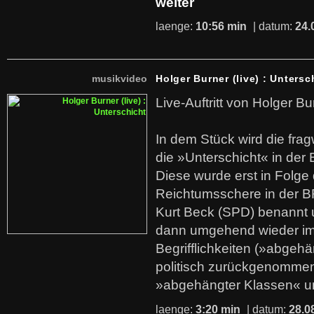
weiter
laenge:
10:56 min
| datum:
24.
musikvideo
Holger Burner (live) : Untersc
Live-Auftritt von Holger Bu
In dem Stück wird die fra
die »Unterschicht« in der 
Diese wurde erst in Folg
Reichtumsschere in der B
Kurt Beck (SPD) benannt
dann umgehend wieder i
Begrifflichkeiten (»abgehä
politisch zurückgenommen
»abgehängter Klassen« u
laenge:
3:20 min
| datum:
28.0