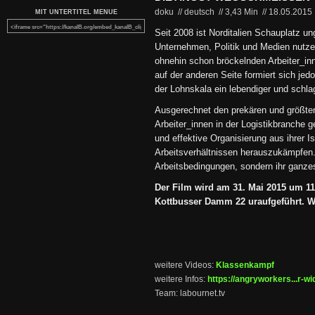
doku // deutsch
//
3,43 Min
//
18.05.2015
MIT UNTERTITEL MENUE
Seit 2008 ist Norditalien Schauplatz u
Unternehmen, Politik und Medien nutze
ohnehin schon bröckelnden Arbeiter_in
auf der anderen Seite formiert sich je
der Lohnskala ein lebendiger und schla
Ausgerechnet den prekären und größten
Arbeiter_innen in der Logistikbranche ge
und effektive Organisierung aus ihrer I
Arbeitsverhältnissen herauszukämpfen. 
Arbeitsbedingungen, sondern ihr ganze
Der Film wird am 31. Mai 2015 um 1
Kottbusser Damm 22 uraufgeführt. Wir
weitere Videos:
Klassenkampf
weitere Infos:
https://angryworkers...r-wi
Team: labournet.tv