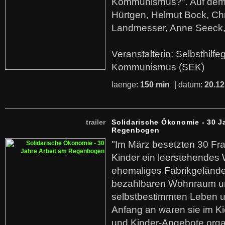
Kommunismus?". Auf dem
Hürtgen, Helmut Bock, Chr
Landmesser, Anne Seeck, 
Veranstalterin: Selbsthilf
Kommunismus (SEK)
laenge:
150 min
| datum:
20.12
trailer
Solidarische Ökonomie - 30 J
Regenbogen
"Im März besetzten 30 Fr
Kinder ein leerstehende
ehemaliges Fabrikgelände.
bezahlbaren Wohnraum u
selbstbestimmten Leben u
Anfang an waren sie im Kie
und Kinder-Angebote organ