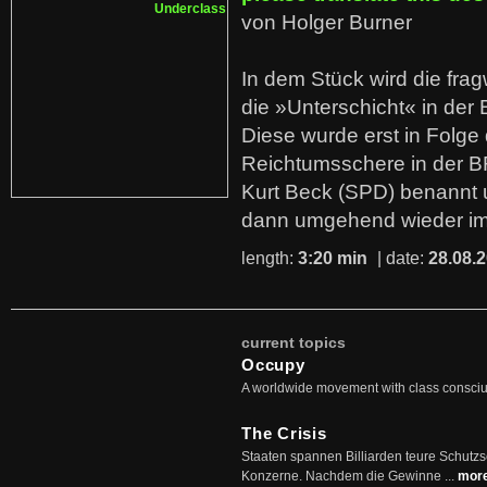
von Holger Burner
In dem Stück wird die fra
die »Unterschicht« in der 
Diese wurde erst in Folg
Reichtumsschere in der B
Kurt Beck (SPD) benannt
dann umgehend wieder i
length:
3:20 min
| date:
28.08.
current topics
Occupy
A worldwide movement with class consci
The Crisis
Staaten spannen Billiarden teure Schutz
Konzerne. Nachdem die Gewinne ...
mor