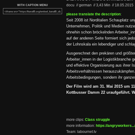
docu // german
//
3,43 Min
//
18.05.2015
WITH CAPTION MENU
please translate the description
:
Seit 2008 ist Norditalien Schauplatz u
Unternehmen, Politik und Medien nutze
ohnehin schon bröckelnden Arbeiter_in
auf der anderen Seite formiert sich je
der Lohnskala ein lebendiger und schla
Ausgerechnet den prekären und größten
Arbeiter_innen in der Logistikbranche ge
und effektive Organisierung aus ihrer I
Arbeitsverhältnissen herauszukämpfen. 
Arbeitsbedingungen, sondern ihr ganze
Der Film wird am 31. Mai 2015 um 1
Kottbusser Damm 22 uraufgeführt. Wir
more clips:
Class struggle
more information:
https://angryworkers...
Team: labournet.tv