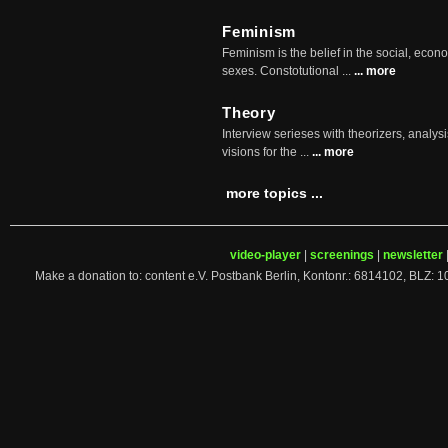
Feminism
Feminism is the belief in the social, econo
sexes. Constotutional ...
... more
Theory
Interview serieses with theorizers, analysi
visions for the ...
... more
more topics ...
video-player
|
screenings
|
newsletter
Make a donation to: content e.V. Postbank Berlin, Kontonr.: 6814102, 