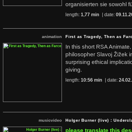
organisierten sie sowohl f
length:
1,77 min
| date:
09.11.2
animation
First as Tragedy, Then as Far
In this short RSA Animate
philosopher Slavoj Žižek i
surprising ethical implicati
giving.
length:
10:56 min
| date:
24.02
musicvideo
Holger Burner (live) : Undercl
please translate this des