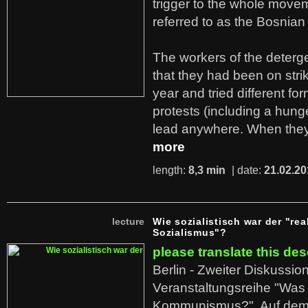
trigger to the whole move
referred to as the Bosnian
The workers of the deterge
that they had been on stri
year and tried different fo
protests (including a hunge
lead anywhere. When they
more
length:
8,3 min
| date:
21.02.20
lecture
Wie sozialistisch war der "rea
Sozialismus"?
please translate this des
Berlin - Zweiter Diskussio
Veranstaltungsreihe "Was 
Kommunismus?". Auf dem