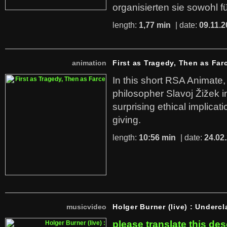
organisierten sie sowohl f
length:
1,77 min
| date:
09.11.2
animation
First as Tragedy, Then as Far
In this short RSA Animate
philosopher Slavoj Žižek i
surprising ethical implicati
giving.
length:
10:56 min
| date:
24.02
musicvideo
Holger Burner (live) : Undercl
please translate this des