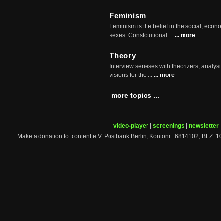
Feminism
Feminism is the belief in the social, econo
sexes. Constotutional ...
... more
Theory
Interview serieses with theorizers, analysi
visions for the ...
... more
more topics ...
video-player
|
screenings
|
newsletter
Make a donation to: content e.V. Postbank Berlin, Kontonr.: 6814102, 