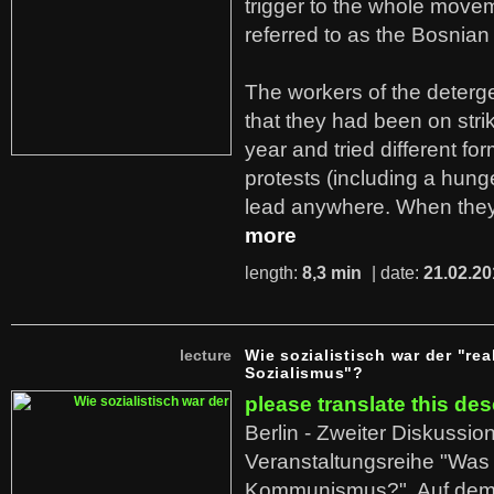
trigger to the whole move
referred to as the Bosnian
The workers of the deterge
that they had been on stri
year and tried different fo
protests (including a hunge
lead anywhere. When they
more
length:
8,3 min
| date:
21.02.20
lecture
Wie sozialistisch war der "rea
Sozialismus"?
please translate this des
Berlin - Zweiter Diskussio
Veranstaltungsreihe "Was 
Kommunismus?". Auf dem