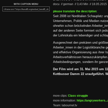
docu // german
//
3,43 Min
//
18.05.2015
WITH CAPTION MENU
please translate the description
:
Seit 2008 ist Norditalien Schauplatz u
Unternehmen, Politik und Medien nutze
ohnehin schon bröckelnden Arbeiter_in
auf der anderen Seite formiert sich je
der Lohnskala ein lebendiger und schla
Ausgerechnet den prekären und größten
Arbeiter_innen in der Logistikbranche ge
und effektive Organisierung aus ihrer I
Arbeitsverhältnissen herauszukämpfen. 
Arbeitsbedingungen, sondern ihr ganze
Der Film wird am 31. Mai 2015 um 1
Kottbusser Damm 22 uraufgeführt. Wir
more clips:
Class struggle
more information:
https://angryworkers...
Team: labournet.tv