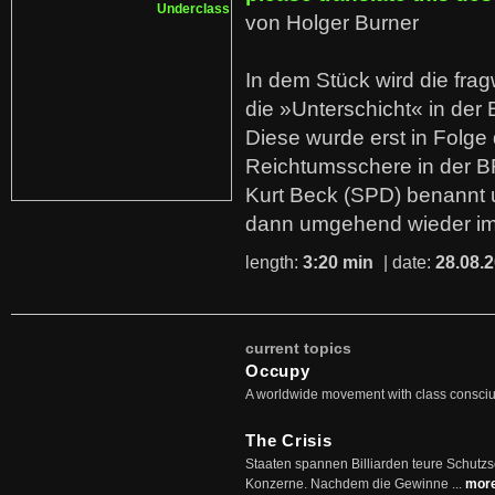
von Holger Burner
In dem Stück wird die fra
die »Unterschicht« in der 
Diese wurde erst in Folg
Reichtumsschere in der B
Kurt Beck (SPD) benannt
dann umgehend wieder i
length:
3:20 min
| date:
28.08.
current topics
Occupy
A worldwide movement with class consci
The Crisis
Staaten spannen Billiarden teure Schutz
Konzerne. Nachdem die Gewinne ...
mor