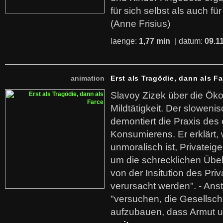
für sich selbst als auch fü
(Anne Frisius)
laenge:
1,77 min
| datum:
09.1
animation
Erst als Tragödie, dann als F
Slavoy Zizek über die Ök
Mildtätigkeit. Der sloweni
demontiert die Praxis des
Konsumierens. Er erklärt,
unmoralisch ist, Privatei
um die schrecklichen Übe
von der Insitution des Pri
verursacht werden". - Ans
"versuchen, die Gesellsch
aufzubauen, dass Armut u