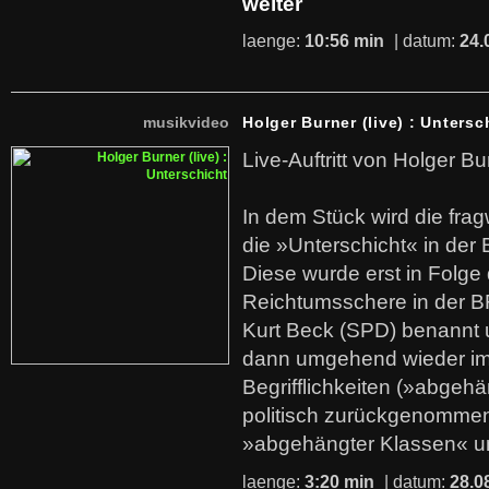
weiter
laenge:
10:56 min
| datum:
24.
musikvideo
Holger Burner (live) : Untersc
Live-Auftritt von Holger Bu
In dem Stück wird die fra
die »Unterschicht« in der 
Diese wurde erst in Folg
Reichtumsschere in der B
Kurt Beck (SPD) benannt
dann umgehend wieder i
Begrifflichkeiten (»abgehä
politisch zurückgenommen
»abgehängter Klassen« u
laenge:
3:20 min
| datum:
28.0