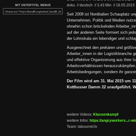
doku // deutsch
//
3,43 Min
//
18.05.2015
MIT UNTERTITEL MENUE
Seit 2008 ist Norditalien Schauplatz u
Unternehmen, Politik und Medien nutze
ohnehin schon bröckelnden Arbeiter_in
auf der anderen Seite formiert sich je
der Lohnskala ein lebendiger und schla
Ausgerechnet den prekären und größten
Arbeiter_innen in der Logistikbranche ge
und effektive Organisierung aus ihrer I
Arbeitsverhältnissen herauszukämpfen. 
Arbeitsbedingungen, sondern ihr ganze
Der Film wird am 31. Mai 2015 um 1
Kottbusser Damm 22 uraufgeführt. Wir
weitere Videos:
Klassenkampf
weitere Infos:
https://angryworkers...r-wi
Team: labournet.tv