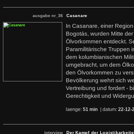
ausgabe nr_36
Casanare
In Casanare, einer Regio
Bogotás, wurden Mitte der
Ölvorkommen entdeckt. S
Paramilitärische Truppen 
dem kolumbianischen Mili
umgebracht, um dem Ölko
den Ölvorkommen zu versc
Bevölkerung wehrt sich we
Vertreibung und fordert - b
Gerechtigkeit und Widerg
laenge:
51 min
| datum:
22-12-
interview
Der Kampf der Logistikarbeite