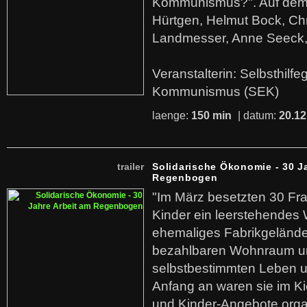
Kommunismus?". Auf dem
Hürtgen, Helmut Bock, Chr
Landmesser, Anne Seeck, 
Veranstalterin: Selbsthilf
Kommunismus (SEK)
laenge:
150 min
| datum:
20.12
trailer
Solidarische Ökonomie - 30 J
Regenbogen
"Im März besetzten 30 Fr
Kinder ein leerstehende
ehemaliges Fabrikgelände.
bezahlbaren Wohnraum u
selbstbestimmten Leben u
Anfang an waren sie im Kie
und Kinder-Angebote organ