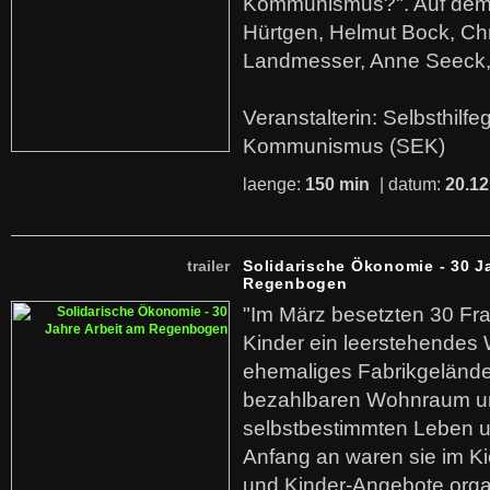
Kommunismus?". Auf dem
Hürtgen, Helmut Bock, Chr
Landmesser, Anne Seeck, 
Veranstalterin: Selbsthilf
Kommunismus (SEK)
laenge:
150 min
| datum:
20.12
trailer
Solidarische Ökonomie - 30 J
Regenbogen
"Im März besetzten 30 Fr
Kinder ein leerstehende
ehemaliges Fabrikgelände.
bezahlbaren Wohnraum u
selbstbestimmten Leben u
Anfang an waren sie im Kie
und Kinder-Angebote organ