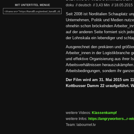
doku // deutsch
//
3,43 Min
//
18.05.2015
MIT UNTERTITEL MENUE
Seit 2008 ist Norditalien Schauplatz u
Unternehmen, Politik und Medien nutze
ohnehin schon bröckelnden Arbeiter_in
auf der anderen Seite formiert sich je
der Lohnskala ein lebendiger und schla
Ausgerechnet den prekären und größten
Arbeiter_innen in der Logistikbranche ge
und effektive Organisierung aus ihrer I
Arbeitsverhältnissen herauszukämpfen. 
Arbeitsbedingungen, sondern ihr ganze
Der Film wird am 31. Mai 2015 um 1
Kottbusser Damm 22 uraufgeführt. Wir
weitere Videos:
Klassenkampf
weitere Infos:
https://angryworkers...r-wi
Team: labournet.tv