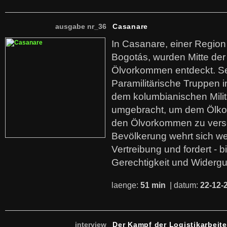
ausgabe nr_36
Casanare
In Casanare, einer Regio
Bogotás, wurden Mitte der
Ölvorkommen entdeckt. S
Paramilitärische Truppen 
dem kolumbianischen Mili
umgebracht, um dem Ölko
den Ölvorkommen zu versc
Bevölkerung wehrt sich we
Vertreibung und fordert - b
Gerechtigkeit und Widerg
laenge:
51 min
| datum:
22-12-
interview
Der Kampf der Logistikarbeite