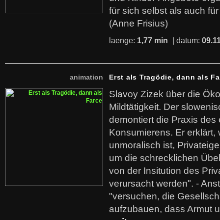
für sich selbst als auch fü
(Anne Frisius)
laenge:
1,77 min
| datum:
09.1
animation
Erst als Tragödie, dann als F
Slavoy Zizek über die Ök
Mildtätigkeit. Der sloweni
demontiert die Praxis des
Konsumierens. Er erklärt,
unmoralisch ist, Privatei
um die schrecklichen Übe
von der Insitution des Pri
verursacht werden". - Ans
"versuchen, die Gesellsch
aufzubauen, dass Armut u