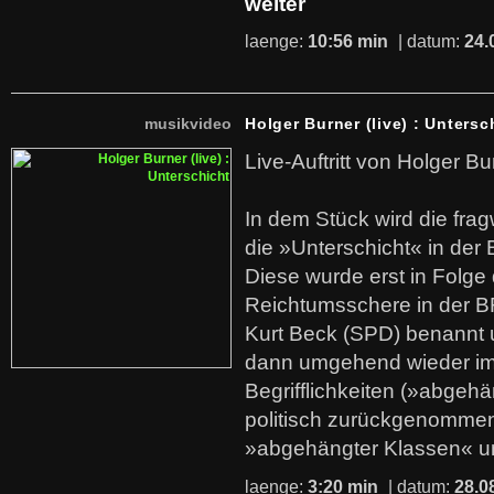
weiter
laenge:
10:56 min
| datum:
24.
musikvideo
Holger Burner (live) : Untersc
Live-Auftritt von Holger Bu
In dem Stück wird die fra
die »Unterschicht« in der 
Diese wurde erst in Folg
Reichtumsschere in der B
Kurt Beck (SPD) benannt
dann umgehend wieder i
Begrifflichkeiten (»abgehä
politisch zurückgenommen
»abgehängter Klassen« u
laenge:
3:20 min
| datum:
28.0