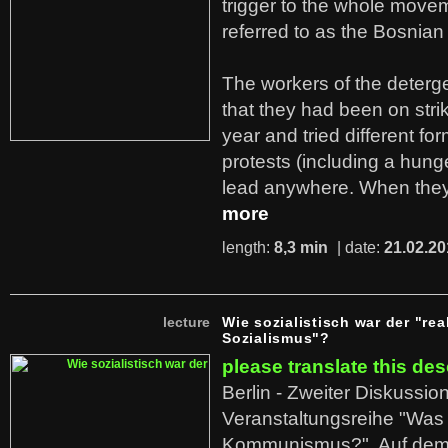
trigger to the whole move
referred to as the Bosnian
The workers of the deterge
that they had been on stri
year and tried different fo
protests (including a hunge
lead anywhere. When they
more
length:
8,3 min
| date:
21.02.20
lecture
Wie sozialistisch war der "rea
Sozialismus"?
please translate this des
Berlin - Zweiter Diskussio
Veranstaltungsreihe "Was 
Kommunismus?". Auf dem