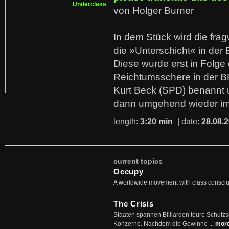
von Holger Burner
In dem Stück wird die fra
die »Unterschicht« in der 
Diese wurde erst in Folg
Reichtumsschere in der B
Kurt Beck (SPD) benannt
dann umgehend wieder i
length:
3:20 min
| date:
28.08.
current topics
Occupy
A worldwide movement with class consci
The Crisis
Staaten spannen Billiarden teure Schutz
Konzerne. Nachdem die Gewinne ...
mor