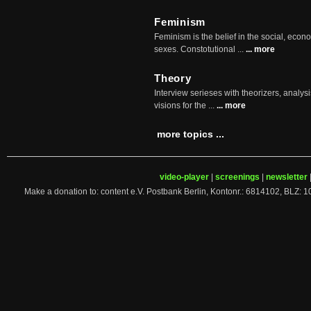
Feminism
Feminism is the belief in the social, econo
sexes. Constotutional ...
... more
Theory
Interview serieses with theorizers, analysi
visions for the ...
... more
more topics ...
video-player
|
screenings
|
newsletter
Make a donation to: content e.V. Postbank Berlin, Kontonr.: 6814102, 