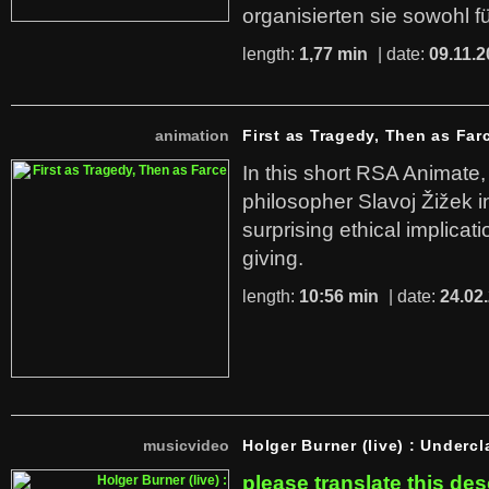
organisierten sie sowohl f
length:
1,77 min
| date:
09.11.2
animation
First as Tragedy, Then as Far
In this short RSA Animate
philosopher Slavoj Žižek i
surprising ethical implicati
giving.
length:
10:56 min
| date:
24.02
musicvideo
Holger Burner (live) : Undercl
please translate this des