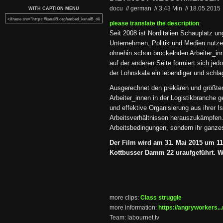
docu // german
//
3,43 Min
//
18.05.2015
WITH CAPTION MENU
please translate the description
:
Seit 2008 ist Norditalien Schauplatz u
Unternehmen, Politik und Medien nutze
ohnehin schon bröckelnden Arbeiter_in
auf der anderen Seite formiert sich je
der Lohnskala ein lebendiger und schla
Ausgerechnet den prekären und größten
Arbeiter_innen in der Logistikbranche ge
und effektive Organisierung aus ihrer I
Arbeitsverhältnissen herauszukämpfen. 
Arbeitsbedingungen, sondern ihr ganze
Der Film wird am 31. Mai 2015 um 1
Kottbusser Damm 22 uraufgeführt. Wir
more clips:
Class struggle
more information:
https://angryworkers...
Team: labournet.tv