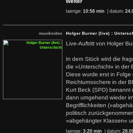
weiter
laenge:
10:56 min
| datum:
24.
musikvideo
Holger Burner (live) : Untersc
Live-Auftritt von Holger Bu
In dem Stück wird die fra
die »Unterschicht« in der 
Diese wurde erst in Folg
Reichtumsschere in der B
Kurt Beck (SPD) benannt
dann umgehend wieder i
Begrifflichkeiten (»abgehä
politisch zurückgenommen
»abgehängter Klassen« u
laenge:
3:20 min
| datum:
28.0