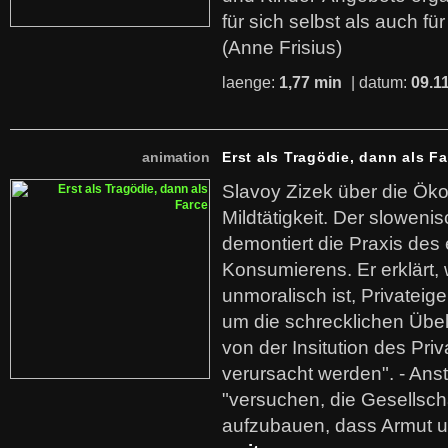
für sich selbst als auch fü
(Anne Frisius)
laenge:
1,77 min
| datum:
09.1
animation
Erst als Tragödie, dann als F
Slavoy Zizek über die Ök
Mildtätigkeit. Der sloweni
demontiert die Praxis des
Konsumierens. Er erklärt,
unmoralisch ist, Privatei
um die schrecklichen Übe
von der Insitution des Pri
verursacht werden". - Ans
"versuchen, die Gesellsch
aufzubauen, dass Armut u