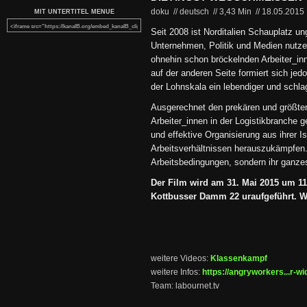
doku // deutsch
//
3,43 Min
//
18.05.2015
MIT UNTERTITEL MENUE
Seit 2008 ist Norditalien Schauplatz u
Unternehmen, Politik und Medien nutze
ohnehin schon bröckelnden Arbeiter_in
auf der anderen Seite formiert sich je
der Lohnskala ein lebendiger und schla
Ausgerechnet den prekären und größten
Arbeiter_innen in der Logistikbranche ge
und effektive Organisierung aus ihrer I
Arbeitsverhältnissen herauszukämpfen. 
Arbeitsbedingungen, sondern ihr ganze
Der Film wird am 31. Mai 2015 um 1
Kottbusser Damm 22 uraufgeführt. Wir
weitere Videos:
Klassenkampf
weitere Infos:
https://angryworkers...r-wi
Team: labournet.tv