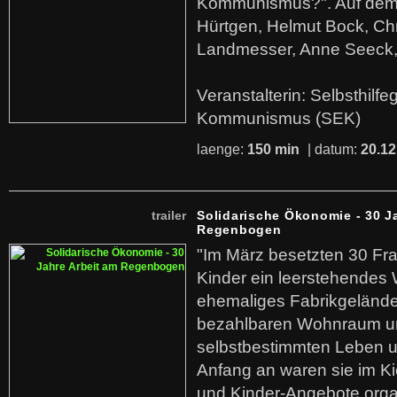
Kommunismus?". Auf dem
Hürtgen, Helmut Bock, Chr
Landmesser, Anne Seeck, 
Veranstalterin: Selbsthilf
Kommunismus (SEK)
laenge:
150 min
| datum:
20.12
trailer
Solidarische Ökonomie - 30 J
Regenbogen
"Im März besetzten 30 Fr
Kinder ein leerstehende
ehemaliges Fabrikgelände.
bezahlbaren Wohnraum u
selbstbestimmten Leben u
Anfang an waren sie im Kie
und Kinder-Angebote organ