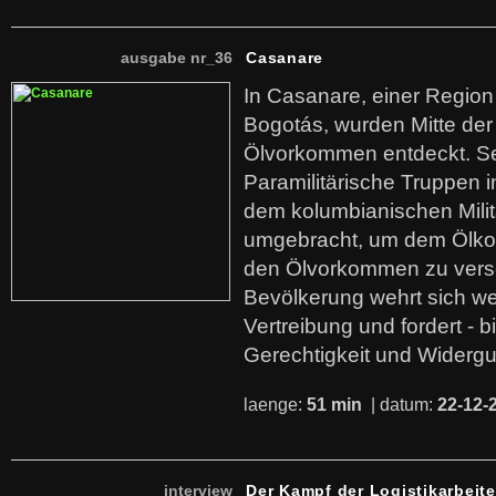
ausgabe nr_36
Casanare
In Casanare, einer Regio
Bogotás, wurden Mitte der
Ölvorkommen entdeckt. S
Paramilitärische Truppen 
dem kolumbianischen Mili
umgebracht, um dem Ölko
den Ölvorkommen zu versc
Bevölkerung wehrt sich we
Vertreibung und fordert - b
Gerechtigkeit und Widerg
laenge:
51 min
| datum:
22-12-
interview
Der Kampf der Logistikarbeite