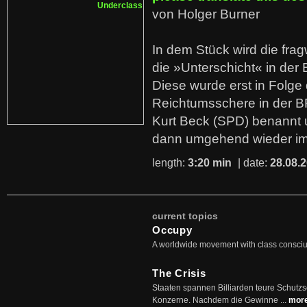
von Holger Burner
In dem Stück wird die fra
die »Unterschicht« in der 
Diese wurde erst in Folg
Reichtumsschere in der B
Kurt Beck (SPD) benannt
dann umgehend wieder i
length:
3:20 min
| date:
28.08.
current topics
Occupy
A worldwide movement with class consci
The Crisis
Staaten spannen Billiarden teure Schutz
Konzerne. Nachdem die Gewinne ...
mor