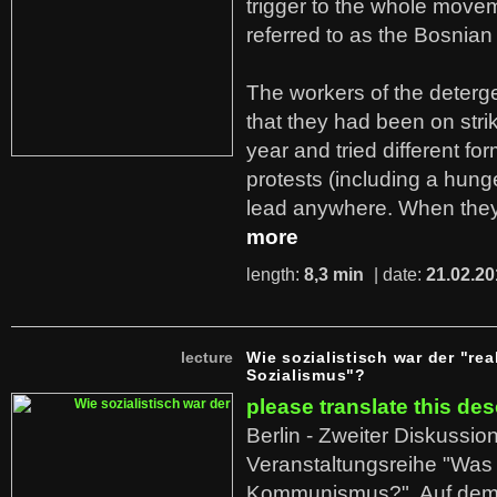
trigger to the whole move
referred to as the Bosnian
The workers of the deterge
that they had been on stri
year and tried different fo
protests (including a hunge
lead anywhere. When they
more
length:
8,3 min
| date:
21.02.20
lecture
Wie sozialistisch war der "rea
Sozialismus"?
please translate this des
Berlin - Zweiter Diskussio
Veranstaltungsreihe "Was 
Kommunismus?". Auf dem