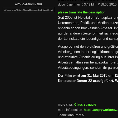
docu // german
//
3,43 Min
//
18.05.2015
WITH CAPTION MENU
please translate the description
:
Seit 2008 ist Norditalien Schauplatz u
Unternehmen, Politik und Medien nutze
ohnehin schon bröckelnden Arbeiter_in
auf der anderen Seite formiert sich je
der Lohnskala ein lebendiger und schla
Ausgerechnet den prekären und größten
Arbeiter_innen in der Logistikbranche ge
und effektive Organisierung aus ihrer I
Arbeitsverhältnissen herauszukämpfen. 
Arbeitsbedingungen, sondern ihr ganze
Der Film wird am 31. Mai 2015 um 1
Kottbusser Damm 22 uraufgeführt. Wir
more clips:
Class struggle
more information:
https://angryworkers...
Team: labournet.tv