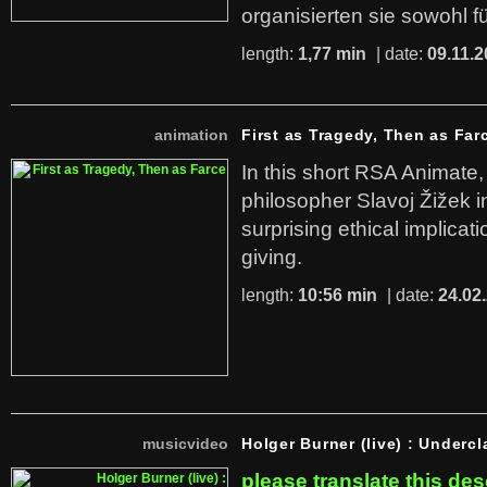
organisierten sie sowohl f
length:
1,77 min
| date:
09.11.2
animation
First as Tragedy, Then as Far
In this short RSA Animate
philosopher Slavoj Žižek i
surprising ethical implicati
giving.
length:
10:56 min
| date:
24.02
musicvideo
Holger Burner (live) : Undercl
please translate this des