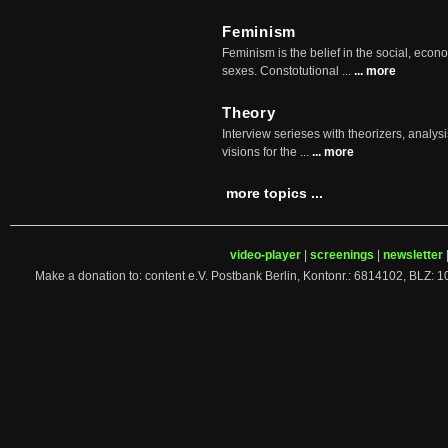
Feminism
Feminism is the belief in the social, econo
sexes. Constotutional ...
... more
Theory
Interview serieses with theorizers, analysi
visions for the ...
... more
more topics ...
video-player
|
screenings
|
newsletter
Make a donation to: content e.V. Postbank Berlin, Kontonr.: 6814102, 