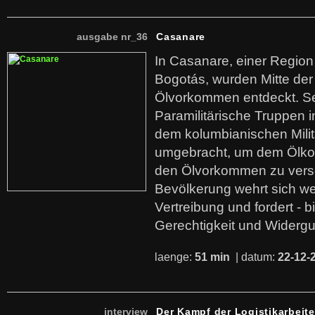
ausgabe nr_36
Casanare
In Casanare, einer Regio
Bogotás, wurden Mitte der
Ölvorkommen entdeckt. S
Paramilitärische Truppen 
dem kolumbianischen Mili
umgebracht, um dem Ölko
den Ölvorkommen zu versc
Bevölkerung wehrt sich we
Vertreibung und fordert - b
Gerechtigkeit und Widerg
laenge:
51 min
| datum:
22-12-
interview
Der Kampf der Logistikarbeite