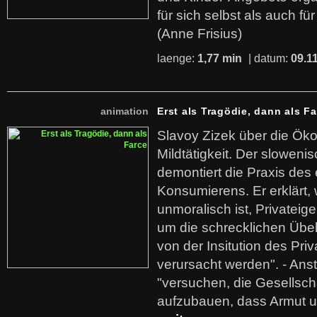
für sich selbst als auch fü
(Anne Frisius)
laenge:
1,77 min
| datum:
09.1
animation
Erst als Tragödie, dann als F
Slavoy Zizek über die Ök
Mildtätigkeit. Der sloweni
demontiert die Praxis des
Konsumierens. Er erklärt,
unmoralisch ist, Privatei
um die schrecklichen Übe
von der Insitution des Pri
verursacht werden". - Ans
"versuchen, die Gesellsch
aufzubauen, dass Armut u