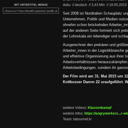
doku // deutsch
//
3,43 Min
//
18.05.2015
MIT UNTERTITEL MENUE
Seit 2008 ist Norditalien Schauplatz u
Unternehmen, Politik und Medien nutze
ohnehin schon bröckelnden Arbeiter_in
auf der anderen Seite formiert sich je
der Lohnskala ein lebendiger und schla
Ausgerechnet den prekären und größten
Arbeiter_innen in der Logistikbranche ge
und effektive Organisierung aus ihrer I
Arbeitsverhältnissen herauszukämpfen. 
Arbeitsbedingungen, sondern ihr ganze
Der Film wird am 31. Mai 2015 um 1
Kottbusser Damm 22 uraufgeführt. Wir
weitere Videos:
Klassenkampf
weitere Infos:
https://angryworkers...r-wi
Team: labournet.tv