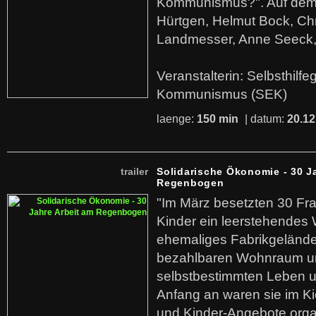
Kommunismus?". Auf dem
Hürtgen, Helmut Bock, Chr
Landmesser, Anne Seeck, 
Veranstalterin: Selbsthilf
Kommunismus (SEK)
laenge:
150 min
| datum:
20.12
trailer
Solidarische Ökonomie - 30 J
Regenbogen
"Im März besetzten 30 Fr
Kinder ein leerstehende
ehemaliges Fabrikgelände.
bezahlbaren Wohnraum u
selbstbestimmten Leben u
Anfang an waren sie im Kie
und Kinder-Angebote organ