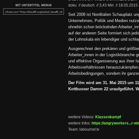
doku // deutsch
//
3,43 Min
//
18.05.2015
MIT UNTERTITEL MENUE
Seit 2008 ist Norditalien Schauplatz u
Unternehmen, Politik und Medien nutze
ohnehin schon bröckelnden Arbeiter_in
auf der anderen Seite formiert sich je
der Lohnskala ein lebendiger und schla
Ausgerechnet den prekären und größten
Arbeiter_innen in der Logistikbranche ge
und effektive Organisierung aus ihrer I
Arbeitsverhältnissen herauszukämpfen. 
Arbeitsbedingungen, sondern ihr ganze
Der Film wird am 31. Mai 2015 um 1
Kottbusser Damm 22 uraufgeführt. Wir
weitere Videos:
Klassenkampf
weitere Infos:
https://angryworkers...r-wi
Team: labournet.tv