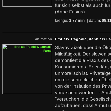
für sich selbst als auch fü
(Anne Frisius)
laenge:
1,77 min
| datum:
09.1
animation
Erst als Tragödie, dann als F
Slavoy Zizek über die Ök
Mildtätigkeit. Der sloweni
demontiert die Praxis des
Konsumierens. Er erklärt,
unmoralisch ist, Privatei
um die schrecklichen Übe
von der Insitution des Pri
verursacht werden". - Ans
"versuchen, die Gesellsch
aufzubauen, dass Armut u