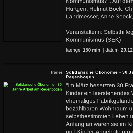
Kommunismus?". Auf dem
Hürtgen, Helmut Bock, Chr
Landmesser, Anne Seeck, 
Veranstalterin: Selbsthilf
Kommunismus (SEK)
laenge:
150 min
| datum:
20.12
trailer
Solidarische Ökonomie - 30 J
Regenbogen
"Im März besetzten 30 Fr
Kinder ein leerstehende
ehemaliges Fabrikgelände.
bezahlbaren Wohnraum u
selbstbestimmten Leben u
Anfang an waren sie im Kie
und Kinder-Angebote organ