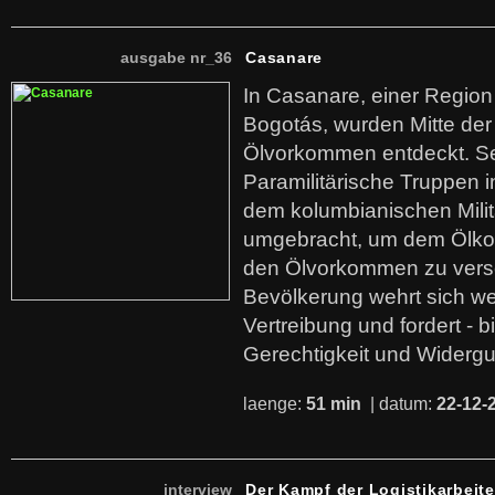
ausgabe nr_36
Casanare
In Casanare, einer Regio
Bogotás, wurden Mitte der
Ölvorkommen entdeckt. S
Paramilitärische Truppen 
dem kolumbianischen Mili
umgebracht, um dem Ölko
den Ölvorkommen zu versc
Bevölkerung wehrt sich we
Vertreibung und fordert - b
Gerechtigkeit und Widerg
laenge:
51 min
| datum:
22-12-
interview
Der Kampf der Logistikarbeite