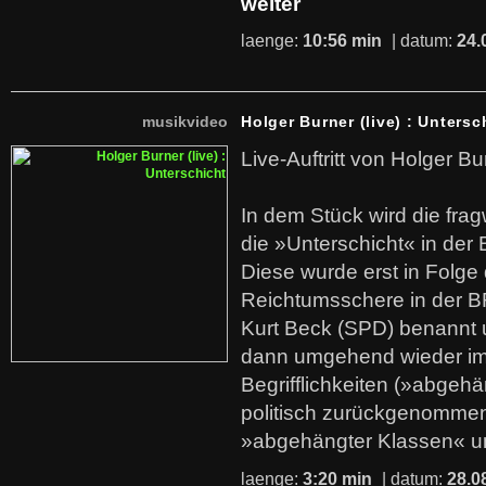
weiter
laenge:
10:56 min
| datum:
24.
musikvideo
Holger Burner (live) : Untersc
Live-Auftritt von Holger Bu
In dem Stück wird die fra
die »Unterschicht« in der 
Diese wurde erst in Folg
Reichtumsschere in der B
Kurt Beck (SPD) benannt
dann umgehend wieder i
Begrifflichkeiten (»abgehä
politisch zurückgenommen
»abgehängter Klassen« u
laenge:
3:20 min
| datum:
28.0