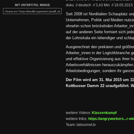
doku // deutsch
//
3,43 Min
//
18.05.2015
MIT UNTERTITEL MENUE
Seit 2008 ist Norditalien Schauplatz u
Unternehmen, Politik und Medien nutze
ohnehin schon bröckelnden Arbeiter_in
auf der anderen Seite formiert sich je
der Lohnskala ein lebendiger und schla
Ausgerechnet den prekären und größten
Arbeiter_innen in der Logistikbranche ge
und effektive Organisierung aus ihrer I
Arbeitsverhältnissen herauszukämpfen. 
Arbeitsbedingungen, sondern ihr ganze
Der Film wird am 31. Mai 2015 um 1
Kottbusser Damm 22 uraufgeführt. Wir
weitere Videos:
Klassenkampf
weitere Infos:
https://angryworkers...r-wi
Team: labournet.tv