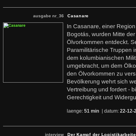
ausgabe nr_36
Casanare
In Casanare, einer Regio
Bogotás, wurden Mitte der
Ölvorkommen entdeckt. S
Paramilitärische Truppen 
dem kolumbianischen Mili
umgebracht, um dem Ölko
den Ölvorkommen zu versc
Bevölkerung wehrt sich we
Vertreibung und fordert - b
Gerechtigkeit und Widerg
laenge:
51 min
| datum:
22-12-
interview
Der Kampf der Logistikarbeite