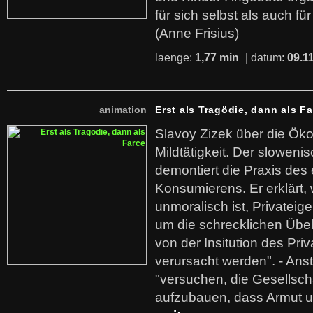
für sich selbst als auch fü
(Anne Frisius)
laenge:
1,77 min
| datum:
09.1
animation
Erst als Tragödie, dann als F
Slavoy Zizek über die Ök
Mildtätigkeit. Der sloweni
demontiert die Praxis des
Konsumierens. Er erklärt,
unmoralisch ist, Privatei
um die schrecklichen Übe
von der Insitution des Pri
verursacht werden". - Ans
"versuchen, die Gesellsch
aufzubauen, dass Armut u