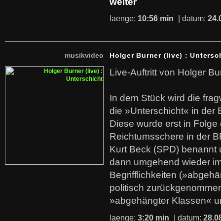
weiter
laenge:
10:56 min
| datum:
24.
musikvideo
Holger Burner (live) : Untersc
Live-Auftritt von Holger Bu
In dem Stück wird die fra
die »Unterschicht« in der 
Diese wurde erst in Folg
Reichtumsschere in der B
Kurt Beck (SPD) benannt
dann umgehend wieder i
Begrifflichkeiten (»abgehä
politisch zurückgenommen
»abgehängter Klassen« u
laenge:
3:20 min
| datum:
28.0