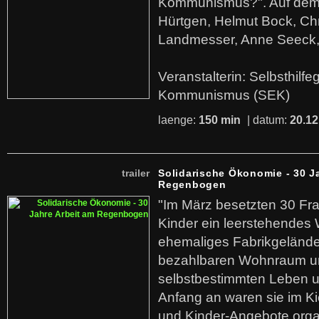
Kommunismus?". Auf dem
Hürtgen, Helmut Bock, Chr
Landmesser, Anne Seeck, 
Veranstalterin: Selbsthilf
Kommunismus (SEK)
laenge:
150 min
| datum:
20.12
trailer
Solidarische Ökonomie - 30 J
Regenbogen
"Im März besetzten 30 Fr
Kinder ein leerstehende
ehemaliges Fabrikgelände.
bezahlbaren Wohnraum u
selbstbestimmten Leben u
Anfang an waren sie im Kie
und Kinder-Angebote organ