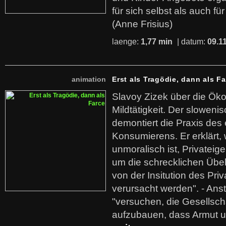
für sich selbst als auch fü
(Anne Frisius)
laenge:
1,77 min
| datum:
09.1
animation
Erst als Tragödie, dann als F
Slavoy Zizek über die Ök
Mildtätigkeit. Der sloweni
demontiert die Praxis des
Konsumierens. Er erklärt,
unmoralisch ist, Privatei
um die schrecklichen Übe
von der Insitution des Pri
verursacht werden". - Ans
"versuchen, die Gesellsch
aufzubauen, dass Armut u