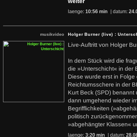
weiter
laenge:
10:56 min
| datum:
24.
musikvideo
Holger Burner (live) : Untersc
Live-Auftritt von Holger Bu
In dem Stück wird die fra
die »Unterschicht« in der 
Diese wurde erst in Folg
Reichtumsschere in der B
Kurt Beck (SPD) benannt
dann umgehend wieder i
Begrifflichkeiten (»abgehä
politisch zurückgenommen
»abgehängter Klassen« u
laenge:
3:20 min
| datum:
28.0