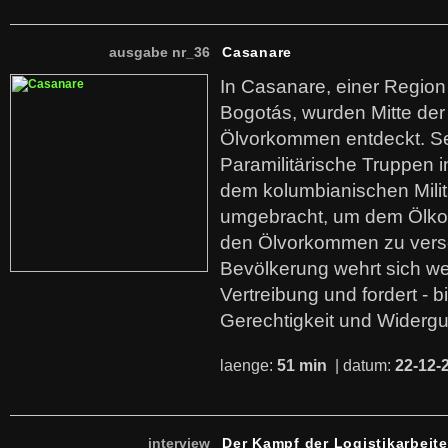
ausgabe nr_36
Casanare
In Casanare, einer Regio
Bogotás, wurden Mitte der
Ölvorkommen entdeckt. S
Paramilitärische Truppen 
dem kolumbianischen Mili
umgebracht, um dem Ölko
den Ölvorkommen zu versc
Bevölkerung wehrt sich we
Vertreibung und fordert - b
Gerechtigkeit und Widerg
laenge:
51 min
| datum:
22-12-
interview
Der Kampf der Logistikarbeite