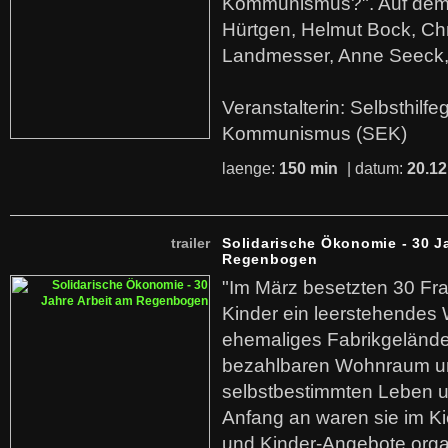
Kommunismus?". Auf dem
Hürtgen, Helmut Bock, Chr
Landmesser, Anne Seeck, 
Veranstalterin: Selbsthilf
Kommunismus (SEK)
laenge:
150 min
| datum:
20.12
trailer
Solidarische Ökonomie - 30 J
Regenbogen
"Im März besetzten 30 Fr
Kinder ein leerstehende
ehemaliges Fabrikgelände.
bezahlbaren Wohnraum u
selbstbestimmten Leben u
Anfang an waren sie im Kie
und Kinder-Angebote organ