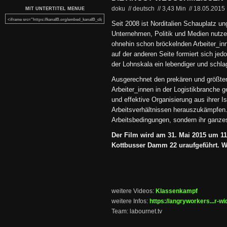
doku // deutsch
//
3,43 Min
//
18.05.2015
MIT UNTERTITEL MENUE
Seit 2008 ist Norditalien Schauplatz u
Unternehmen, Politik und Medien nutze
ohnehin schon bröckelnden Arbeiter_in
auf der anderen Seite formiert sich je
der Lohnskala ein lebendiger und schla
Ausgerechnet den prekären und größten
Arbeiter_innen in der Logistikbranche ge
und effektive Organisierung aus ihrer I
Arbeitsverhältnissen herauszukämpfen. 
Arbeitsbedingungen, sondern ihr ganze
Der Film wird am 31. Mai 2015 um 1
Kottbusser Damm 22 uraufgeführt. Wir
weitere Videos:
Klassenkampf
weitere Infos:
https://angryworkers...r-wi
Team: labournet.tv