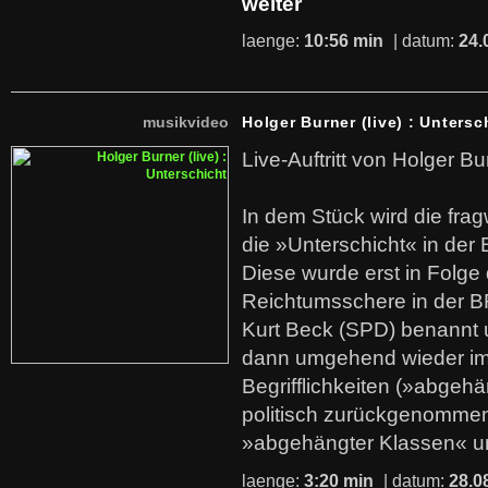
weiter
laenge:
10:56 min
| datum:
24.
musikvideo
Holger Burner (live) : Untersc
Live-Auftritt von Holger Bu
In dem Stück wird die fra
die »Unterschicht« in der 
Diese wurde erst in Folg
Reichtumsschere in der B
Kurt Beck (SPD) benannt
dann umgehend wieder i
Begrifflichkeiten (»abgehä
politisch zurückgenommen
»abgehängter Klassen« u
laenge:
3:20 min
| datum:
28.0