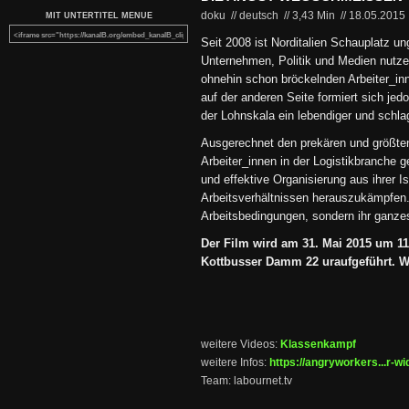
doku // deutsch
//
3,43 Min
//
18.05.2015
MIT UNTERTITEL MENUE
Seit 2008 ist Norditalien Schauplatz u
Unternehmen, Politik und Medien nutze
ohnehin schon bröckelnden Arbeiter_in
auf der anderen Seite formiert sich je
der Lohnskala ein lebendiger und schla
Ausgerechnet den prekären und größten
Arbeiter_innen in der Logistikbranche ge
und effektive Organisierung aus ihrer I
Arbeitsverhältnissen herauszukämpfen. 
Arbeitsbedingungen, sondern ihr ganze
Der Film wird am 31. Mai 2015 um 1
Kottbusser Damm 22 uraufgeführt. Wir
weitere Videos:
Klassenkampf
weitere Infos:
https://angryworkers...r-wi
Team: labournet.tv