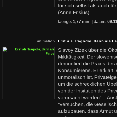
für sich selbst als auch fü
(Anne Frisius)
laenge:
1,77 min
| datum:
09.1
animation
Erst als Tragödie, dann als F
Slavoy Zizek über die Ök
Mildtätigkeit. Der sloweni
demontiert die Praxis des
Konsumierens. Er erklärt,
unmoralisch ist, Privatei
um die schrecklichen Übe
von der Insitution des Pri
verursacht werden". - Ans
"versuchen, die Gesellsch
aufzubauen, dass Armut u