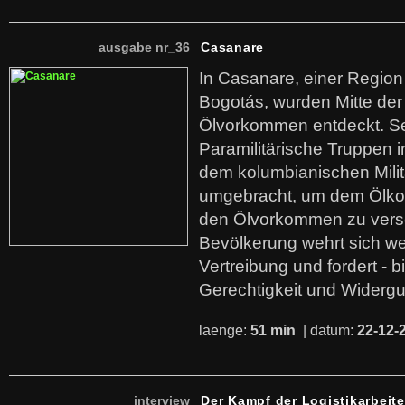
ausgabe nr_36
Casanare
In Casanare, einer Regio
Bogotás, wurden Mitte der
Ölvorkommen entdeckt. S
Paramilitärische Truppen 
dem kolumbianischen Mili
umgebracht, um dem Ölko
den Ölvorkommen zu versc
Bevölkerung wehrt sich we
Vertreibung und fordert - b
Gerechtigkeit und Widerg
laenge:
51 min
| datum:
22-12-
interview
Der Kampf der Logistikarbeite