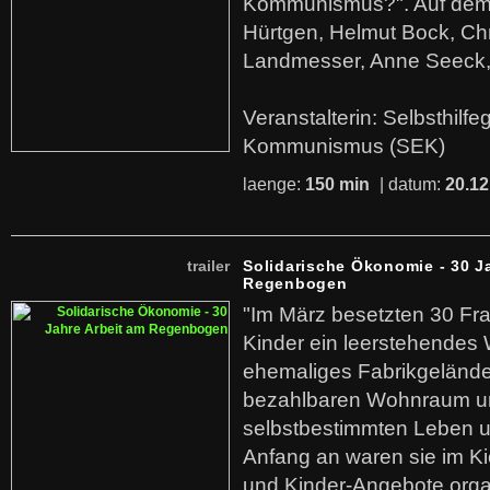
Kommunismus?". Auf dem
Hürtgen, Helmut Bock, Chr
Landmesser, Anne Seeck, 
Veranstalterin: Selbsthilf
Kommunismus (SEK)
laenge:
150 min
| datum:
20.12
trailer
Solidarische Ökonomie - 30 J
Regenbogen
"Im März besetzten 30 Fr
Kinder ein leerstehende
ehemaliges Fabrikgelände.
bezahlbaren Wohnraum u
selbstbestimmten Leben u
Anfang an waren sie im Kie
und Kinder-Angebote organ