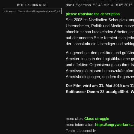
docu // german
//
3,43 Min
//
18.05.2015
WITH CAPTION MENU
please translate the description
:
Seit 2008 ist Norditalien Schauplatz u
Unternehmen, Politik und Medien nutze
ohnehin schon bröckelnden Arbeiter_in
auf der anderen Seite formiert sich je
der Lohnskala ein lebendiger und schla
Ausgerechnet den prekären und größten
Arbeiter_innen in der Logistikbranche ge
und effektive Organisierung aus ihrer I
Arbeitsverhältnissen herauszukämpfen. 
Arbeitsbedingungen, sondern ihr ganze
Der Film wird am 31. Mai 2015 um 1
Kottbusser Damm 22 uraufgeführt. Wir
more clips:
Class struggle
more information:
https://angryworkers...
Team: labournet.tv