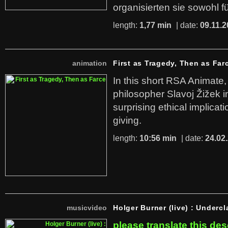
organisierten sie sowohl f
length:
1,77 min
| date:
09.11.2
animation
First as Tragedy, Then as Far
In this short RSA Animate
philosopher Slavoj Žižek i
surprising ethical implicati
giving.
length:
10:56 min
| date:
24.02
musicvideo
Holger Burner (live) : Undercl
please translate this des