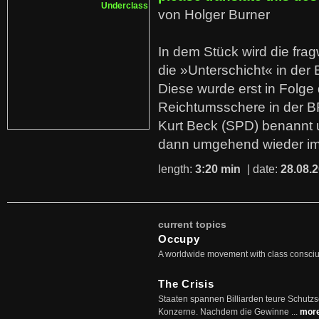
von Holger Burner
In dem Stück wird die fra
die »Unterschicht« in der 
Diese wurde erst in Folg
Reichtumsschere in der B
Kurt Beck (SPD) benannt
dann umgehend wieder i
length:
3:20 min
| date:
28.08.
current topics
Occupy
A worldwide movement with class consci
The Crisis
Staaten spannen Billiarden teure Schutz
Konzerne. Nachdem die Gewinne ...
mor