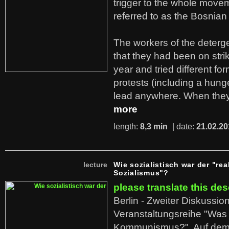
trigger to the whole move
referred to as the Bosnian
The workers of the deterge
that they had been on stri
year and tried different fo
protests (including a hunge
lead anywhere. When they
more
length:
8,3 min
| date:
21.02.20
lecture
Wie sozialistisch war der "rea
Sozialismus"?
please translate this des
Berlin - Zweiter Diskussio
Veranstaltungsreihe "Was 
Kommunismus?". Auf dem