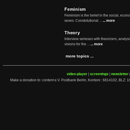
Feminism
Feminism is the belief in the social, econo
sexes. Constotutional ...
... more
Theory
Interview serieses with theorizers, analysi
visions for the ...
... more
more topics ...
video-player
|
screenings
|
newsletter
Make a donation to: content e.V. Postbank Berlin, Kontonr.: 6814102, 