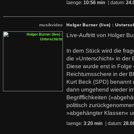
laenge:
10:56 min
| datum:
24.
musikvideo
Holger Burner (live) : Untersc
Live-Auftritt von Holger Bu
In dem Stück wird die fra
die »Unterschicht« in der 
Diese wurde erst in Folg
Reichtumsschere in der B
Kurt Beck (SPD) benannt
dann umgehend wieder i
Begrifflichkeiten (»abgehä
politisch zurückgenommen
»abgehängter Klassen« u
laenge:
3:20 min
| datum:
28.0