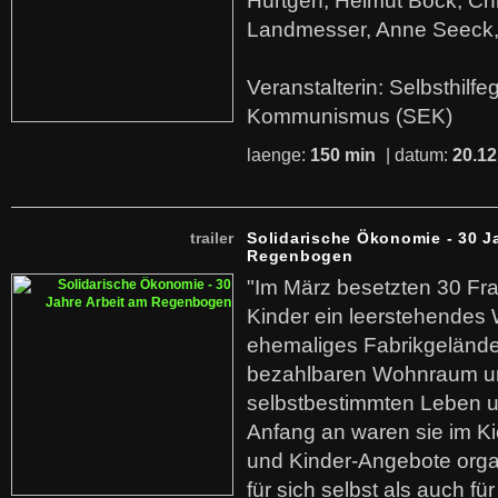
Hürtgen, Helmut Bock, Chr
Landmesser, Anne Seeck, 
Veranstalterin: Selbsthilf
Kommunismus (SEK)
laenge:
150 min
| datum:
20.12
trailer
Solidarische Ökonomie - 30 J
Regenbogen
"Im März besetzten 30 Fr
Kinder ein leerstehende
ehemaliges Fabrikgelände.
bezahlbaren Wohnraum u
selbstbestimmten Leben u
Anfang an waren sie im Kie
und Kinder-Angebote organ
für sich selbst als auch fü