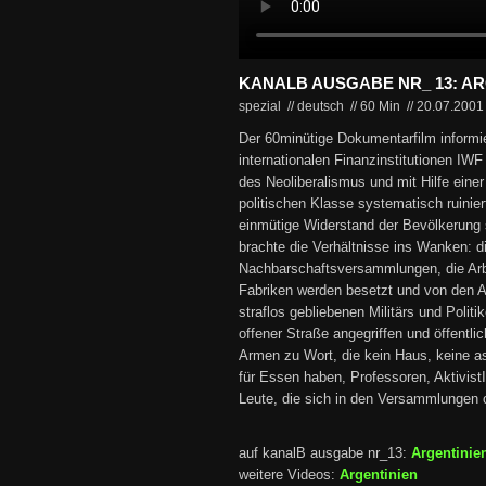
KANALB AUSGABE NR_ 13: AR
spezial // deutsch
//
60 Min
//
20.07.200
Der 60minütige Dokumentarfilm informie
internationalen Finanzinstitutionen IW
des Neoliberalismus und mit Hilfe eine
politischen Klasse systematisch ruinie
einmütige Widerstand der Bevölkerung
brachte die Verhältnisse ins Wanken: di
Nachbarschaftsversammlungen, die Arbe
Fabriken werden besetzt und von den Ar
straflos gebliebenen Militärs und Politik
offener Straße angegriffen und öffentli
Armen zu Wort, die kein Haus, keine as
für Essen haben, Professoren, Aktivist
Leute, die sich in den Versammlungen o
auf kanalB ausgabe nr_13:
Argentinie
weitere Videos:
Argentinien