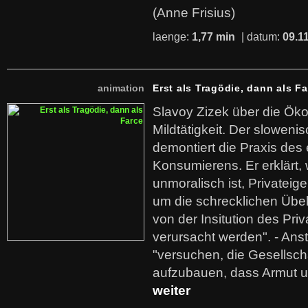
(Anne Frisius)
laenge:
1,77 min
| datum:
09.1
animation
Erst als Tragödie, dann als F
Slavoy Zizek über die Ök
Mildtätigkeit. Der sloweni
demontiert die Praxis des
Konsumierens. Er erklärt,
unmoralisch ist, Privatei
um die schrecklichen Übe
von der Insitution des Pri
verursacht werden". - Ans
"versuchen, die Gesellsch
aufzubauen, dass Armut u
weiter