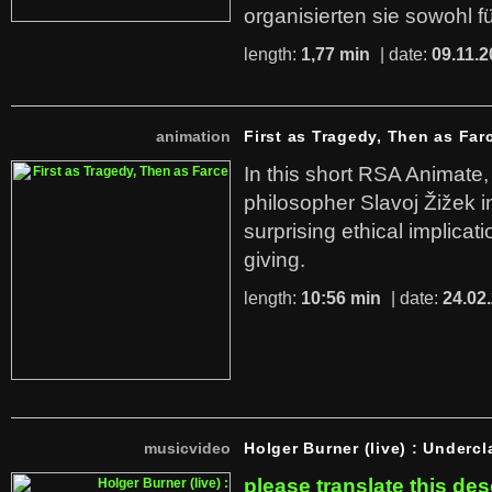
organisierten sie sowohl f
length:
1,77 min
| date:
09.11.2
animation
First as Tragedy, Then as Far
In this short RSA Animate
philosopher Slavoj Žižek i
surprising ethical implicati
giving.
length:
10:56 min
| date:
24.02
musicvideo
Holger Burner (live) : Undercl
please translate this des