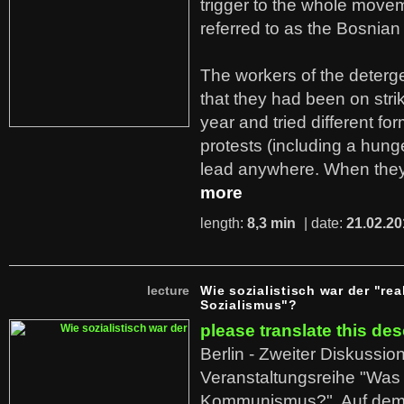
trigger to the whole move
referred to as the Bosnian
The workers of the deterge
that they had been on stri
year and tried different fo
protests (including a hunge
lead anywhere. When they
more
length:
8,3 min
| date:
21.02.20
lecture
Wie sozialistisch war der "rea
Sozialismus"?
please translate this des
Berlin - Zweiter Diskussio
Veranstaltungsreihe "Was 
Kommunismus?". Auf dem