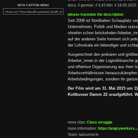
docu // german
//
3,43 Min
//
18.05.2015
WITH CAPTION MENU
please translate the description
:
Seit 2008 ist Norditalien Schauplatz u
Unternehmen, Politik und Medien nutze
ohnehin schon bröckelnden Arbeiter_in
auf der anderen Seite formiert sich je
der Lohnskala ein lebendiger und schla
Ausgerechnet den prekären und größten
Arbeiter_innen in der Logistikbranche ge
und effektive Organisierung aus ihrer I
Arbeitsverhältnissen herauszukämpfen. 
Arbeitsbedingungen, sondern ihr ganze
Der Film wird am 31. Mai 2015 um 1
Kottbusser Damm 22 uraufgeführt. Wir
more clips:
Class struggle
more information:
https://angryworkers...
Team: labournet.tv