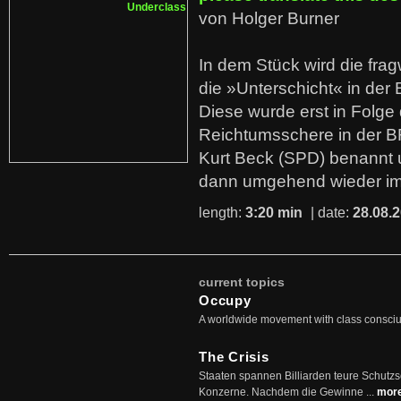
von Holger Burner
In dem Stück wird die fra
die »Unterschicht« in der 
Diese wurde erst in Folg
Reichtumsschere in der B
Kurt Beck (SPD) benannt
dann umgehend wieder i
length:
3:20 min
| date:
28.08.
current topics
Occupy
A worldwide movement with class consci
The Crisis
Staaten spannen Billiarden teure Schutz
Konzerne. Nachdem die Gewinne ...
mor