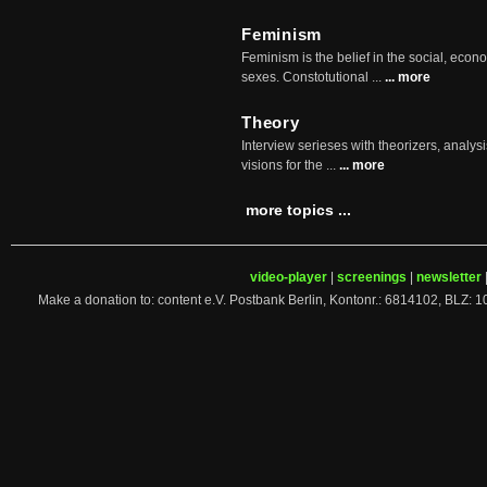
Feminism
Feminism is the belief in the social, econo
sexes. Constotutional ...
... more
Theory
Interview serieses with theorizers, analysi
visions for the ...
... more
more topics ...
video-player
|
screenings
|
newsletter
Make a donation to: content e.V. Postbank Berlin, Kontonr.: 6814102, 