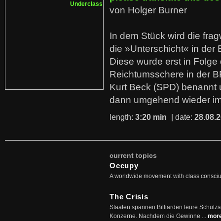
von Holger Burner
In dem Stück wird die fra
die »Unterschicht« in der 
Diese wurde erst in Folg
Reichtumsschere in der B
Kurt Beck (SPD) benannt
dann umgehend wieder i
length:
3:20 min
| date:
28.08.
current topics
Occupy
A worldwide movement with class consci
The Crisis
Staaten spannen Billiarden teure Schutz
Konzerne. Nachdem die Gewinne ...
mor