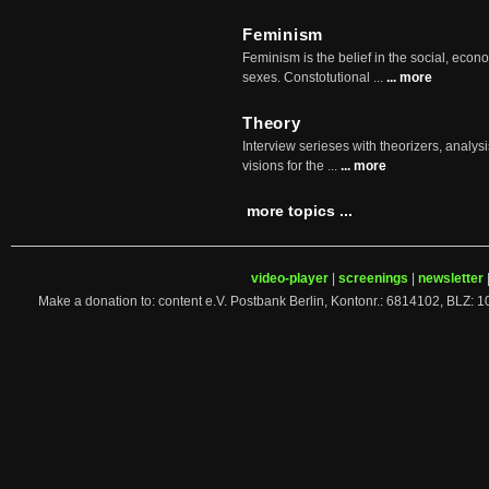
Feminism
Feminism is the belief in the social, econo
sexes. Constotutional ...
... more
Theory
Interview serieses with theorizers, analysi
visions for the ...
... more
more topics ...
video-player
|
screenings
|
newsletter
Make a donation to: content e.V. Postbank Berlin, Kontonr.: 6814102, 