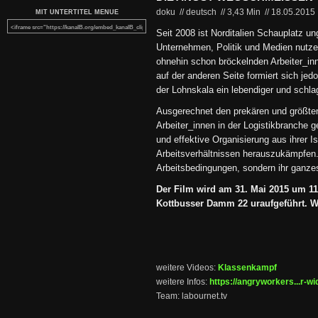
doku // deutsch
//
3,43 Min
//
18.05.2015
MIT UNTERTITEL MENUE
Seit 2008 ist Norditalien Schauplatz u
Unternehmen, Politik und Medien nutze
ohnehin schon bröckelnden Arbeiter_in
auf der anderen Seite formiert sich je
der Lohnskala ein lebendiger und schla
Ausgerechnet den prekären und größten
Arbeiter_innen in der Logistikbranche ge
und effektive Organisierung aus ihrer I
Arbeitsverhältnissen herauszukämpfen. 
Arbeitsbedingungen, sondern ihr ganze
Der Film wird am 31. Mai 2015 um 1
Kottbusser Damm 22 uraufgeführt. Wir
weitere Videos:
Klassenkampf
weitere Infos:
https://angryworkers...r-wi
Team: labournet.tv