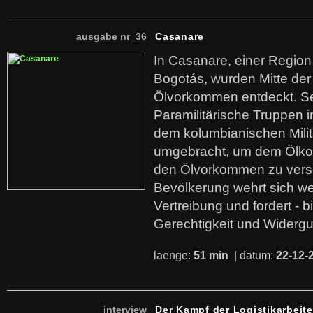
ausgabe nr_36
Casanare
In Casanare, einer Regio
Bogotás, wurden Mitte der
Ölvorkommen entdeckt. S
Paramilitärische Truppen 
dem kolumbianischen Mili
umgebracht, um dem Ölko
den Ölvorkommen zu versc
Bevölkerung wehrt sich we
Vertreibung und fordert - b
Gerechtigkeit und Widerg
laenge:
51 min
| datum:
22-12-
interview
Der Kampf der Logistikarbeite