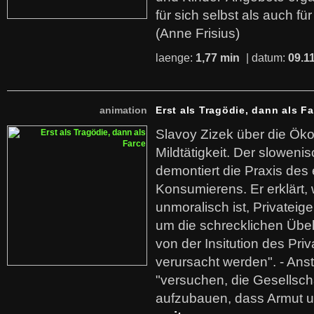
für sich selbst als auch fü
(Anne Frisius)
laenge:
1,77 min
| datum:
09.1
animation
Erst als Tragödie, dann als F
Slavoy Zizek über die Ök
Mildtätigkeit. Der sloweni
demontiert die Praxis des
Konsumierens. Er erklärt,
unmoralisch ist, Privatei
um die schrecklichen Übe
von der Insitution des Pri
verursacht werden". - Ans
"versuchen, die Gesellsch
aufzubauen, dass Armut u