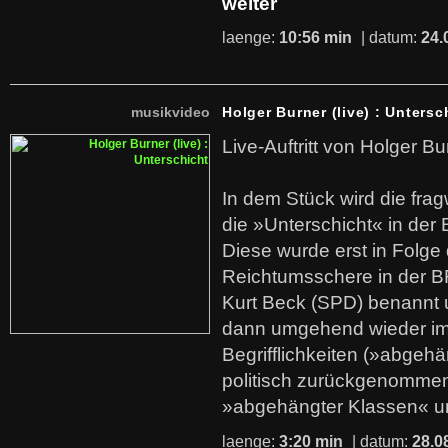
weiter
laenge:
10:56 min
| datum:
24.
musikvideo
Holger Burner (live) : Untersc
Live-Auftritt von Holger Bu
In dem Stück wird die fra
die »Unterschicht« in der 
Diese wurde erst in Folg
Reichtumsschere in der B
Kurt Beck (SPD) benannt
dann umgehend wieder i
Begrifflichkeiten (»abgehä
politisch zurückgenommen
»abgehängter Klassen« u
laenge:
3:20 min
| datum:
28.0