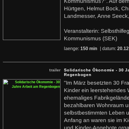
Kommunismus?". Auf dem
Hürtgen, Helmut Bock, Chr
Landmesser, Anne Seeck, 
Veranstalterin: Selbsthilf
Kommunismus (SEK)
laenge:
150 min
| datum:
20.12
trailer
Solidarische Ökonomie - 30 J
Regenbogen
"Im März besetzten 30 Fr
Kinder ein leerstehende
ehemaliges Fabrikgelände.
bezahlbaren Wohnraum u
selbstbestimmten Leben u
Anfang an waren sie im Kie
und Kinder-Angebote organ